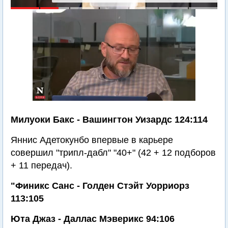
Милуоки Бакс - Вашингтон Уизардс 124:114
Яннис Адетокунбо впервые в карьере
совершил "трипл-дабл" "40+" (42 + 12 подборов
+ 11 передач).
"Финикс Санс - Голден Стэйт Уорриорз
113:105
Юта Джаз - Даллас Мэверикс 94:106