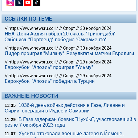
ССЫЛКИ ПО ТЕМЕ
//
https://www.newsru.co.il/
//
Спорт
//
30 ноября 2024
НБА. Дени Авдия набрал 20 очков. "Трипл-дабл"
Сабониса. "Портленд" победил "Сакраменто"
//
https://www.newsru.co.il/
//
Спорт
//
30 ноября 2024
Лидер проиграл "Милану". Результаты матчей Евролиги
//
https://www.newsru.co.il/
//
Спорт
//
29 ноября 2024
Еврокубок. "Апоэль" проиграл "Ульму"
//
https://www.newsru.co.il/
//
Спорт
//
29 ноября 2024
Еврокубок. "Апоэль" победил в Турции
ВАЖНЫЕ НОВОСТИ
1036-й день войны: действия в Газе, Ливане и
11:35
Сирии, операции в Иудее и Самарии
В Газе задержан боевик "Нухбы", участвовавший в
11:29
резне 7 октября 2023 года
Хуситы атаковали военные лагеря в Йемене,
11:07