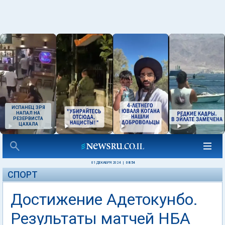
ИСПАНЕЦ ЗРЯ
НАПАЛ НА
РЕЗЕРВИСТА
ЦАХАЛА
01 ДЕКАБРЯ 2024
|
08:54
СПОРТ
Достижение Адетокунбо.
Результаты матчей НБА