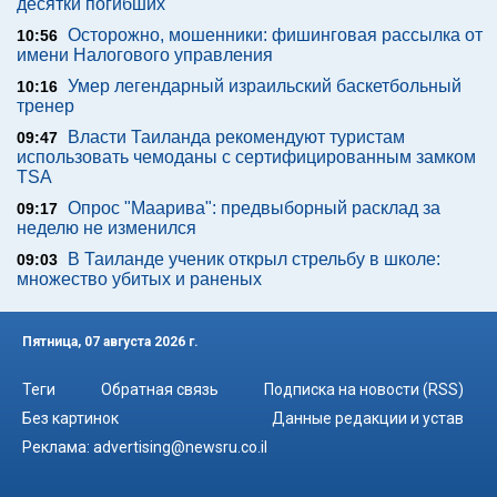
десятки погибших
Осторожно, мошенники: фишинговая рассылка от
10:56
имени Налогового управления
Умер легендарный израильский баскетбольный
10:16
тренер
Власти Таиланда рекомендуют туристам
09:47
использовать чемоданы с сертифицированным замком
TSA
Опрос "Mаарива": предвыборный расклад за
09:17
неделю не изменился
В Таиланде ученик открыл стрельбу в школе:
09:03
множество убитых и раненых
Пятница, 07 августа 2026 г.
Теги
Обратная связь
Подписка на новости (RSS)
Без картинок
Данные редакции и устав
Реклама:
advertising@newsru.co.il