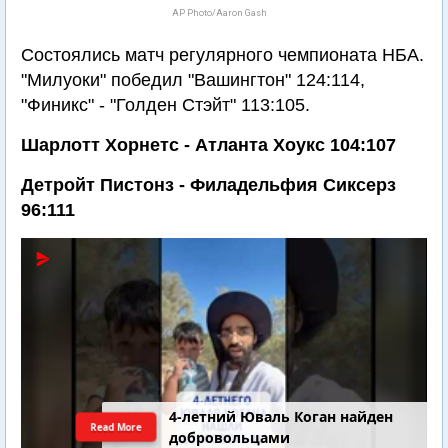
AP Photo/Aaron Gash
Состоялись матч регулярного чемпионата НБА.
"Милуоки" победил "Вашингтон" 124:114,
"Финикс" - "Голден Стэйт" 113:105.
Шарлотт Хорнетс - Атланта Хоукс 104:107
Детройт Пистонз - Филадельфия Сиксерз
96:111
4-летний Юваль Коган найден
Read More
добровольцами