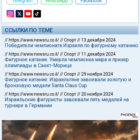
Telegram
WhatsApp
Facebook
ССЫЛКИ ПО ТЕМЕ
//
https://www.newsru.co.il/
//
Спорт
//
13 декабря 2024
Победители чемпионата Израиля по фигурному катанию
//
https://www.newsru.co.il/
//
Спорт
//
11 декабря 2024
Фигурное катание. Умерла чемпионка мира и призер
олимпиады в Санкт-Морице
//
https://www.newsru.co.il/
//
Спорт
//
29 ноября 2024
Фигурное катание. Израильтяне завоевали золотую и
бронзовую медали Santa Claus Cup
//
https://www.newsru.co.il/
//
Спорт
//
20 ноября 2024
Израильские фигуристы завоевали пять медалей на
турнире в Германии