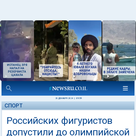
ИСПАНЕЦ ЗРЯ
НАПАЛ НА
РЕЗЕРВИСТА
ЦАХАЛА
20 ДЕКАБРЯ 2024
|
09:59
СПОРТ
Российских фигуристов
допустили до олимпийской