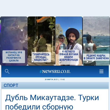
ИСПАНЕЦ ЗРЯ
НАПАЛ НА
РЕЗЕРВИСТА
ЦАХАЛА
20 МАРТА 2025
|
11:42
СПОРТ
Дубль Микаутадзе. Турки
победили сборную