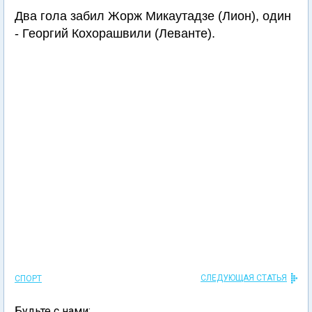
Два гола забил Жорж Микаутадзе (Лион), один
- Георгий Кохорашвили (Леванте).
СЛЕДУЮЩАЯ СТАТЬЯ
СПОРТ
Будьте с нами: