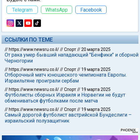
Telegram
WhatsApp
Facebook
ССЫЛКИ ПО ТЕМЕ
//
https://www.newsru.co.il/
//
Спорт
//
20 марта 2025
От рака умер бывший нападающий "Бенфики" и сборной
Черногории
//
https://www.newsru.co.il/
//
Спорт
//
19 марта 2025
Отборочный матч юношеского чемпионата Европы.
Израильтяне проиграли сербам
//
https://www.newsru.co.il/
//
Спорт
//
19 марта 2025
Футболисты сборных Израиля и Норвегии не будут
обмениваться футболками после матча
//
https://www.newsru.co.il/
//
Спорт
//
19 марта 2025
Самый дорогой футболист австрийской Бундеслиги –
израильский полузащитник