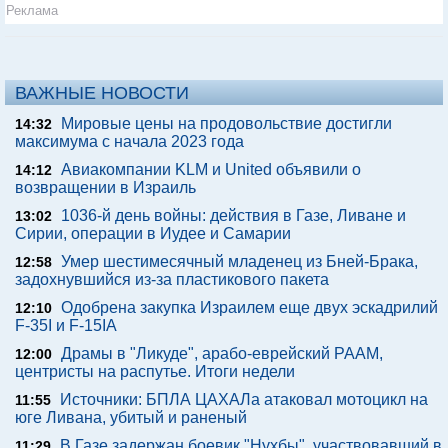
Реклама
ВАЖНЫЕ НОВОСТИ
Мировые цены на продовольствие достигли
14:32
максимума с начала 2023 года
Авиакомпании KLM и United объявили о
14:12
возвращении в Израиль
1036-й день войны: действия в Газе, Ливане и
13:02
Сирии, операции в Иудее и Самарии
Умер шестимесячный младенец из Бней-Брака,
12:58
задохнувшийся из-за пластикового пакета
Одобрена закупка Израилем еще двух эскадрилий
12:10
F-35I и F-15IA
Драмы в "Ликуде", арабо-еврейский РААМ,
12:00
центристы на распутье. Итоги недели
Источники: БПЛА ЦАХАЛа атаковал мотоцикл на
11:55
юге Ливана, убитый и раненый
В Газе задержан боевик "Нухбы", участвовавший в
11:29