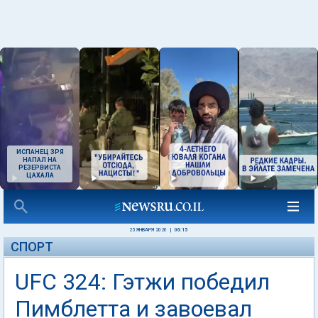
ИСПАНЕЦ ЗРЯ
НАПАЛ НА
РЕЗЕРВИСТА
ЦАХАЛА
25 ЯНВАРЯ 2026
|
06:15
СПОРТ
UFC 324: Гэтжи победил
Пимблетта и завоевал