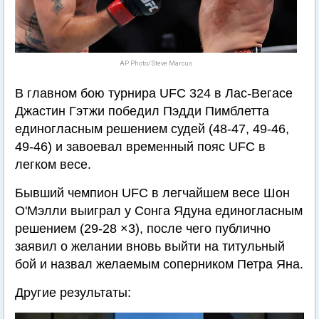
AP Photo/Steve Marcus
В главном бою турнира UFC 324 в Лас-Вегасе
Джастин Гэтжи победил Пэдди Пимблетта
единогласным решением судей (48-47, 49-46,
49-46) и завоевал временный пояс UFC в
легком весе.
Бывший чемпион UFC в легчайшем весе Шон
О'Мэлли выиграл у Сонга Ядуна единогласным
решением (29-28 ×3), после чего публично
заявил о желании вновь выйти на титульный
бой и назвал желаемым соперником Петра Яна.
Другие результаты: