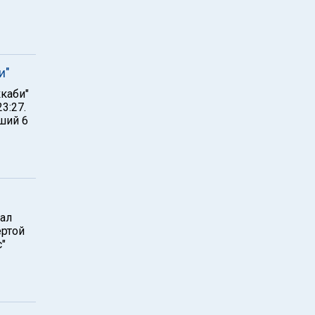
и"
ккаби"
3:27.
ший 6
рал
ертой
"