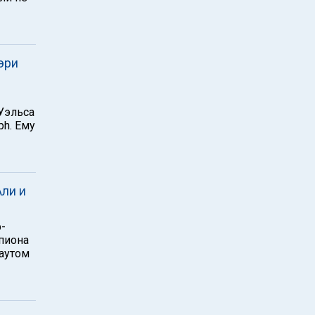
эри
Уэльса
ph. Ему
ли и
-
пиона
аутом