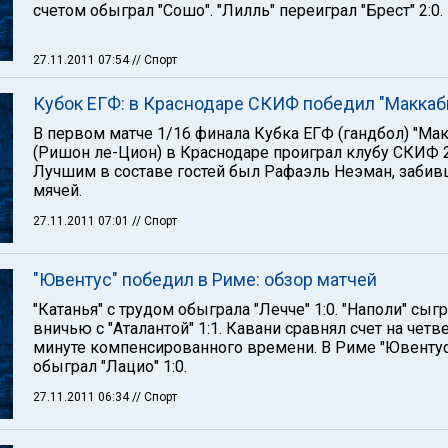
счетом обыграл "Сошо". "Лилль" переиграл "Брест" 2:0.
27.11.2011 07:54
// Спорт
Кубок ЕГФ: в Краснодаре СКИФ победил "Маккаб
В первом матче 1/16 финала Кубка ЕГФ (гандбол) "Ма
(Ришон ле-Цион) в Краснодаре проиграл клубу СКИФ 2
Лучшим в составе гостей был Рафаэль Неэман, забив
мячей.
27.11.2011 07:01
// Спорт
"Ювентус" победил в Риме: обзор матчей
"Катанья" с трудом обыграла "Лечче" 1:0. "Наполи" сыг
вничью с "Аталантой" 1:1. Кавани сравнял счет на четв
минуте компенсированного времени. В Риме "Ювентус
обыграл "Лацио" 1:0.
27.11.2011 06:34
// Спорт