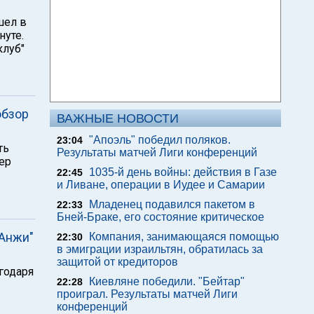
шел в
нуте.
клуб"
обзор
ВАЖНЫЕ НОВОСТИ
"Апоэль" победил поляков.
23:04
ть
Результаты матчей Лиги конференций
тер
1035-й день войны: действия в Газе
22:45
и Ливане, операции в Иудее и Самарии
Младенец подавился пакетом в
22:33
Бней-Браке, его состояние критическое
"Анжи"
Компания, занимающаяся помощью
22:30
в эмиграции израильтян, обратилась за
защитой от кредиторов
годаря
Киевляне победили. "Бейтар"
22:28
проиграл. Результаты матчей Лиги
конференций