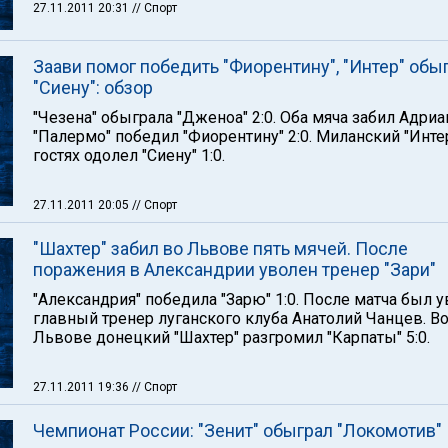
27.11.2011 20:31
// Спорт
Заави помог победить "Фиорентину", "Интер" обы
"Сиену": обзор
"Чезена" обыграла "Дженоа" 2:0. Оба мяча забил Адриа
"Палермо" победил "Фиорентину" 2:0. Миланский "Инте
гостях одолел "Сиену" 1:0.
27.11.2011 20:05
// Спорт
"Шахтер" забил во Львове пять мячей. После
поражения в Александрии уволен тренер "Зари"
"Александрия" победила "Зарю" 1:0. После матча был 
главный тренер луганского клуба Анатолий Чанцев. В
Львове донецкий "Шахтер" разгромил "Карпаты" 5:0.
27.11.2011 19:36
// Спорт
Чемпионат России: "Зенит" обыграл "Локомотив"