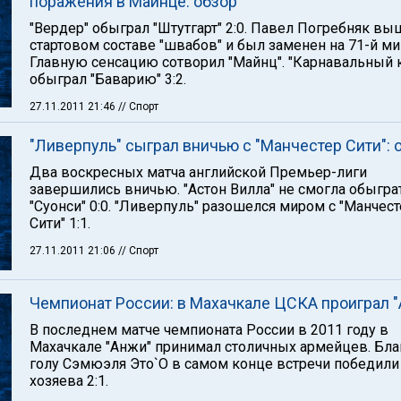
поражения в Майнце: обзор
"Вердер" обыграл "Штутгарт" 2:0. Павел Погребняк вы
стартовом составе "швабов" и был заменен на 71-й ми
Главную сенсацию сотворил "Майнц". "Карнавальный 
обыграл "Баварию" 3:2.
27.11.2011 21:46
// Спорт
"Ливерпуль" сыграл вничью с "Манчестер Сити": 
Два воскресных матча английской Премьер-лиги
завершились вничью. "Астон Вилла" не смогла обыгра
"Суонси" 0:0. "Ливерпуль" разошелся миром с "Манчес
Сити" 1:1.
27.11.2011 21:06
// Спорт
Чемпионат России: в Махачкале ЦСКА проиграл 
В последнем матче чемпионата России в 2011 году в
Махачкале "Анжи" принимал столичных армейцев. Бла
голу Сэмюэля Это`О в самом конце встречи победили
хозяева 2:1.