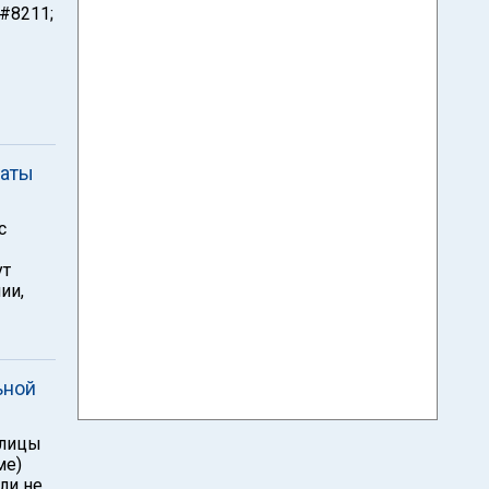
&#8211;
таты
с
ут
ии,
ьной
олицы
ме)
ли не