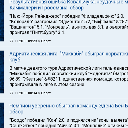
Результативная ошибка Ковальчука, неудачные 
Каммалери и Гроссмана: обзор
"Нью-Йорк Рейнджерс" победил "Филадельфию" 2:0.
"Колорадо" разгромил "Эдмонтон" 5:2, "Баффало" &#82
"Вашингтон" 5:1. "Монреаль", выигрывая 3:1, в оверта
проиграл "Питтсбургу" 3:4.
27.11.2011 09:29
// Спорт
Адриатическая лига: "Маккаби" обыграл хорватск
клуб
В матче девятого тура Адриатической лиги тель-авивс
"Маккаби" победил хорватский клуб "Чедевита" (Загре
96:89. "Желтые" &#8211; единственная команда, котор
проигрывала в лиге в этом сезоне.
27.11.2011 08:34
// Спорт
Чемпион уверенно обыграл команду Эдена Бен Б
обзор
"Бордо" победил "Кан" 2:0, и поднялся из "зоны вылета"
"Сент-Этьен" победил "Аяччо" 3:1. "Монпелье" с таким 