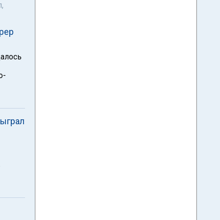
,
ерер
далось
о-
быграл
в