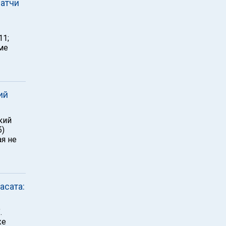
матчи
11;
йме
ий
кий
б)
ая не
асата:
.
же