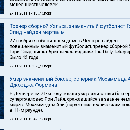
менее шести человек.
27.11.2011 17:18
// Спорт
Тренер сборной Уэльса, знаменитый футболист Г
Спид найден мертвым
27 ноября в собственном доме в Честере найден
повешенным знаменитый футболист, тренер сборной 
Гэри Спид, пишет британское издание The Daily Telegra
было 42 года.
27.11.2011 16:37
// Спорт
Умер знаменитый боксер, соперник Мохаммеда А
Джорджа Формена
В Денвере на 71-м году жизни умер известный боксер
супертжеловес Рон Лайл, сражавшийся за звание чем
мира с Мохаммедом Али (поражение техническим нок
в 11-м раунде).
27.11.2011 10:42
// Спорт