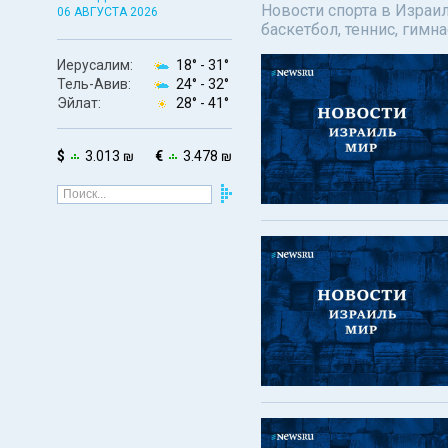
Новости спорта в Израил
06 АВГУСТА 2026
баскетбол, теннис, гимн
Иерусалим:
18° -
31°
Тель-Авив:
24° -
32°
Эйлат:
28° -
41°
$
3.013 ₪
€
3.478 ₪