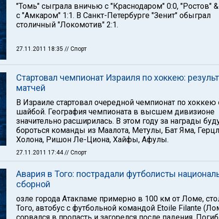
"Томь" сыграла вничью с "Краснодаром" 0:0, "Ростов" 
с "Амкаром" 1:1. В Санкт-Петербурге "Зенит" обыграл
столичный "Локомотив" 2:1.
27.11.2011 18:35
// Спорт
Стартовал чемпионат Израиля по хоккею: резуль
матчей
В Израиле стартовал очередной чемпионат по хоккею 
шайбой. География чемпионата в высшем дивизионе
значительно расширилась. В этом году за награды буд
бороться команды из Маалота, Метулы, Бат Яма, Герцл
Холона, Ришон Ле-Циона, Хайфы, Афулы.
27.11.2011 17:44
// Спорт
Авария в Того: пострадали футболисты национал
сборной
озле города Атакпаме примерно в 100 км от Ломе, ст
Того, автобус с футбольной командой Etoile Filante (Ло
сорвался в пропасть и загорелся после падения. Погиб