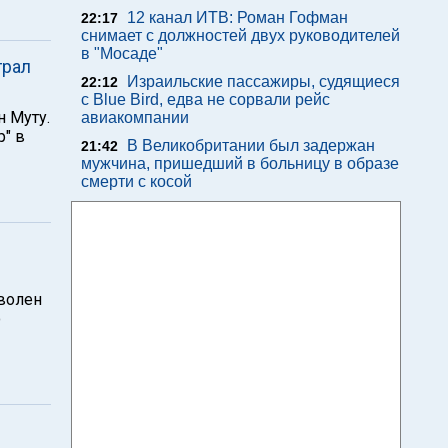
12 канал ИТВ: Роман Гофман
22:17
снимает с должностей двух руководителей
в "Мосаде"
грал
Израильские пассажиры, судящиеся
22:12
с Blue Bird, едва не сорвали рейс
н Муту.
авиакомпании
р" в
В Великобритании был задержан
21:42
мужчина, пришедший в больницу в образе
смерти с косой
уволен
о