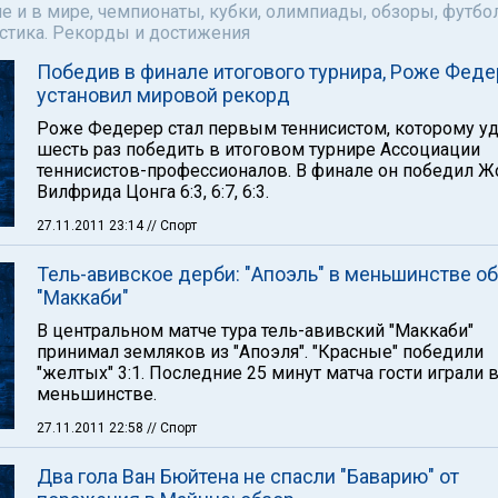
е и в мире, чемпионаты, кубки, олимпиады, обзоры, футбол
астика. Рекорды и достижения
Победив в финале итогового турнира, Роже Фед
установил мировой рекорд
Роже Федерер стал первым теннисистом, которому у
шесть раз победить в итоговом турнире Ассоциации
теннисистов-профессионалов. В финале он победил Ж
Вилфрида Цонга 6:3, 6:7, 6:3.
27.11.2011 23:14
// Спорт
Тель-авивское дерби: "Апоэль" в меньшинстве о
"Маккаби"
В центральном матче тура тель-авивский "Маккаби"
принимал земляков из "Апоэля". "Красные" победили
"желтых" 3:1. Последние 25 минут матча гости играли 
меньшинстве.
27.11.2011 22:58
// Спорт
Два гола Ван Бюйтена не спасли "Баварию" от