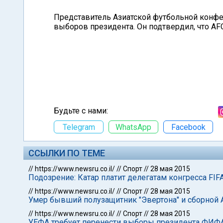
Представитель Азиатской футбольной конфе
выборов президента. Он подтвердил, что AF
Будьте с нами:
Telegram
WhatsApp
Facebook
ССЫЛКИ ПО ТЕМЕ
//
https://www.newsru.co.il/
//
Спорт
//
28 мая 2015
Подозрение: Катар платит делегатам конгресса FIF
//
https://www.newsru.co.il/
//
Спорт
//
28 мая 2015
Умер бывший полузащитник "Эвертона" и сборной 
//
https://www.newsru.co.il/
//
Спорт
//
28 мая 2015
УЕФА требует перенести выборы президента ФИФА