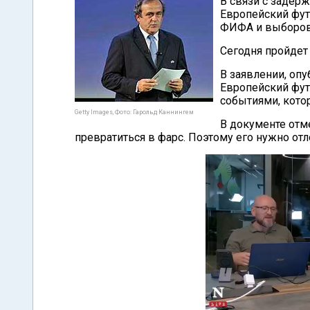
В связи с задер
Европейский фут
ФИФА и выборов 
Сегодня пройдет
В заявлении, оп
Европейский фу
событиями, кото
Getty Images, Фото: Гарольд Каннингем
В документе отм
превратиться в фарс. Поэтому его нужно отл