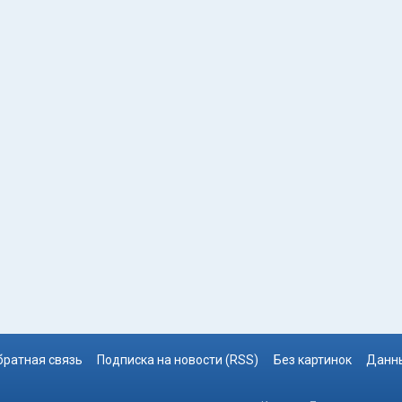
братная связь
Подписка на новости (RSS)
Без картинок
Данны