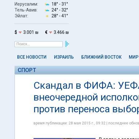
Иерусалим:
18° -
31°
Тель-Авив:
24° -
32°
Эйлат:
28° -
41°
$
3.001 ₪
€
3.466 ₪
ВСЕ НОВОСТИ
ИЗРАИЛЬ
БЛИЖНИЙ ВОСТОК
МИР
СПОРТ
Скандал в ФИФА: УЕФА
внеочередной исполко
против переноса выбо
время публикации: 28 мая 2015 г., 09:32 | последнее обнов