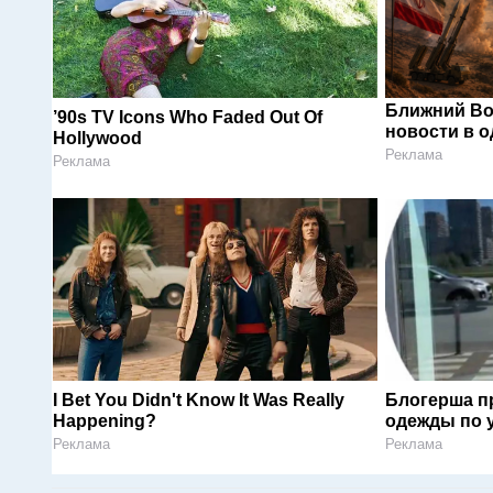
Ближний Во
’90s TV Icons Who Faded Out Of
новости в 
Hollywood
Реклама
Реклама
I Bet You Didn't Know It Was Really
Блогерша п
Happening?
одежды по 
Реклама
Реклама