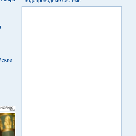
водопроводные системы
й
йские