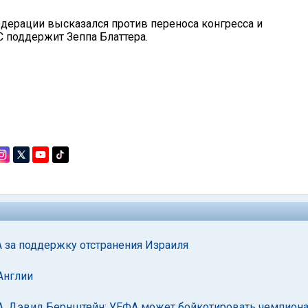
дерации высказался против переноса конгресса и
C поддержит Зеппа Блаттера.
A за поддержку отстранения Израиля
Англии
. Дэвид Бернштейн: УЕФА может бойкотировать чемпиона