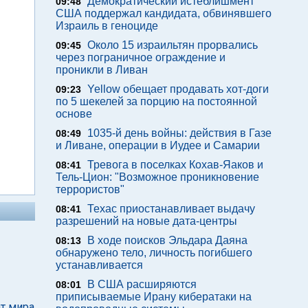
Демократический истеблишмент
09:48
США поддержал кандидата, обвинявшего
Израиль в геноциде
Около 15 израильтян прорвались
09:45
через пограничное ограждение и
проникли в Ливан
Yellow обещает продавать хот-доги
09:23
по 5 шекелей за порцию на постоянной
основе
1035-й день войны: действия в Газе
08:49
и Ливане, операции в Иудее и Самарии
Тревога в поселках Кохав-Яаков и
08:41
Тель-Цион: "Возможное проникновение
террористов"
Техас приостанавливает выдачу
08:41
разрешений на новые дата-центры
В ходе поисков Эльдара Даяна
08:13
обнаружено тело, личность погибшего
устанавливается
В США расширяются
08:01
приписываемые Ирану кибератаки на
т мира