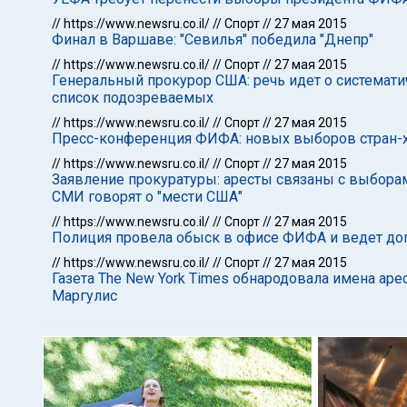
//
https://www.newsru.co.il/
//
Спорт
//
27 мая 2015
Финал в Варшаве: "Севилья" победила "Днепр"
//
https://www.newsru.co.il/
//
Спорт
//
27 мая 2015
Генеральный прокурор США: речь идет о системат
список подозреваемых
//
https://www.newsru.co.il/
//
Спорт
//
27 мая 2015
Пресс-конференция ФИФА: новых выборов стран-хоз
//
https://www.newsru.co.il/
//
Спорт
//
27 мая 2015
Заявление прокуратуры: аресты связаны с выборам
СМИ говорят о "мести США"
//
https://www.newsru.co.il/
//
Спорт
//
27 мая 2015
Полиция провела обыск в офисе ФИФА и ведет д
//
https://www.newsru.co.il/
//
Спорт
//
27 мая 2015
Газета The New York Times обнародовала имена ар
Маргулис