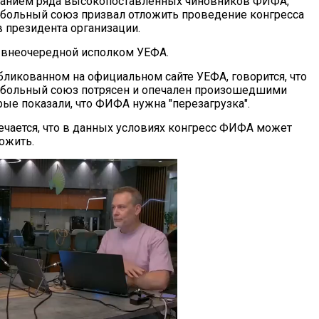
жанием ряда высокопоставленных чиновников ФИФА,
больный союз призвал отложить проведение конгресса
президента организации.
 внеочередной исполком УЕФА.
убликованном на официальном сайте УЕФА, говорится, что
тбольный союз потрясен и опечален произошедшими
рые показали, что ФИФА нужна "перезагрузка".
ечается, что в данных условиях конгресс ФИФА может
ожить.