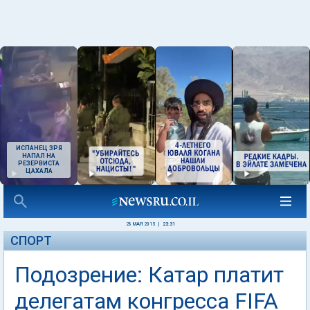
ИСПАНЕЦ ЗРЯ
НАПАЛ НА
РЕЗЕРВИСТА
ЦАХАЛА
28 МАЯ 2015
|
23:31
СПОРТ
Подозрение: Катар платит
делегатам конгресса FIFA