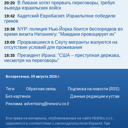
В Ливане хотят прервать переговоры, требуя
20:20
вывода израильских войск
Кадетский Евробаскет. Израильтяне победили
19:42
греков
NYP: полиция Нью-Йорка боится беспорядков во
19:38
время визита Нетаниягу: "Мамдани провоцирует их"
Прорвавшиеся в Сеуту мигранты жалуются на
19:09
отсутствие условий для проживания
Президент Ирана: "США – преступная держава,
18:35
несмотря на переговоры"
Воскресенье, 09 августа 2026 г.
Теги
Обратная связь
Подписка на новости (RSS)
Без картинок
Данные редакции и устав
Реклама:
advertising@newsru.co.il
Все права на материалы, опубликованные на сайте NEWSru.co.il ,
охраняются в соответствии с законодательством Израиля. При