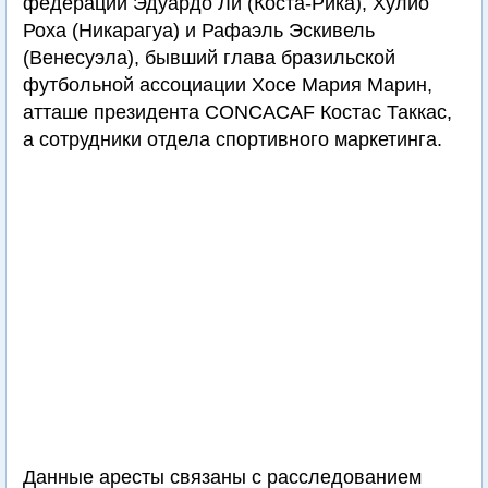
федераций Эдуардо Ли (Коста-Рика), Хулио
Роха (Никарагуа) и Рафаэль Эскивель
(Венесуэла), бывший глава бразильской
футбольной ассоциации Хосе Мария Марин,
атташе президента CONCACAF Костас Таккас,
а сотрудники отдела спортивного маркетинга.
Данные аресты связаны с расследованием