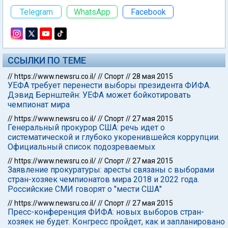
Telegram
WhatsApp
Facebook
ССЫЛКИ ПО ТЕМЕ
//
https://www.newsru.co.il/
//
Спорт
//
28 мая 2015
УЕФА требует перенести выборы президента ФИФА.
Дэвид Бернштейн: УЕФА может бойкотировать
чемпионат мира
//
https://www.newsru.co.il/
//
Спорт
//
27 мая 2015
Генеральный прокурор США: речь идет о
систематической и глубоко укоренившейся коррупции.
Официальный список подозреваемых
//
https://www.newsru.co.il/
//
Спорт
//
27 мая 2015
Заявление прокуратуры: аресты связаны с выборами
стран-хозяек чемпионатов мира 2018 и 2022 года.
Российские СМИ говорят о "мести США"
//
https://www.newsru.co.il/
//
Спорт
//
27 мая 2015
Пресс-конференция ФИФА: новых выборов стран-
хозяек не будет. Конгресс пройдет, как и запланировано