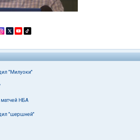
дил "Милуоки"
"
 матчей НБА
едил "шершней"