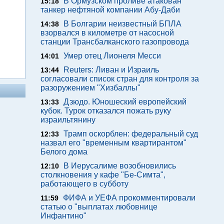
В Ормузском проливе атакован
15:18
танкер нефтяной компании Абу-Даби
В Болгарии неизвестный БПЛА
14:38
взорвался в километре от насосной
станции Трансбалканского газопровода
Умер отец Лионеля Месси
14:01
Reuters: Ливан и Израиль
13:44
согласовали список стран для контроля за
разоружением "Хизбаллы"
Дзюдо. Юношеский европейский
13:33
кубок. Турок отказался пожать руку
израильтянину
Трамп оскорблен: федеральный суд
12:33
назвал его "временным квартирантом"
Белого дома
В Иерусалиме возобновились
12:10
столкновения у кафе "Бе-Симта",
работающего в субботу
ФИФА и УЕФА прокомментировали
11:59
статью о "выплатах любовнице
Инфантино"