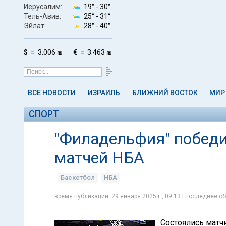
Иерусалим:
19° -
30°
Тель-Авив:
25° -
31°
Эйлат:
28° -
40°
$
3.006 ₪
€
3.463 ₪
ВСЕ НОВОСТИ
ИЗРАИЛЬ
БЛИЖНИЙ ВОСТОК
МИР
СПОРТ
"Филадельфия" победи
матчей НБА
Баскетбол
НБА
время публикации: 29 января 2025 г., 09:13 | последнее об
Состоялись матч