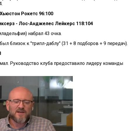
4.
 Хьюстон Рокетс 96:100
ксерз - Лос-Анджелес Лейкерс 118:104
ладельфия) набрал 43 очка.
л близок к "трипл-даблу" (31 + 8 подборов + 9 передач).
3
имал. Руководство клуба предоставило лидеру команды