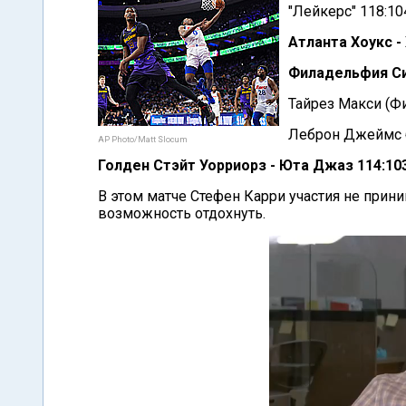
"Лейкерс" 118:10
Атланта Хоукс -
Филадельфия Си
Тайрез Макси (Фи
Леброн Джеймс бы
AP Photo/Matt Slocum
Голден Стэйт Уорриорз - Юта Джаз 114:10
В этом матче Стефен Карри участия не прин
возможность отдохнуть.