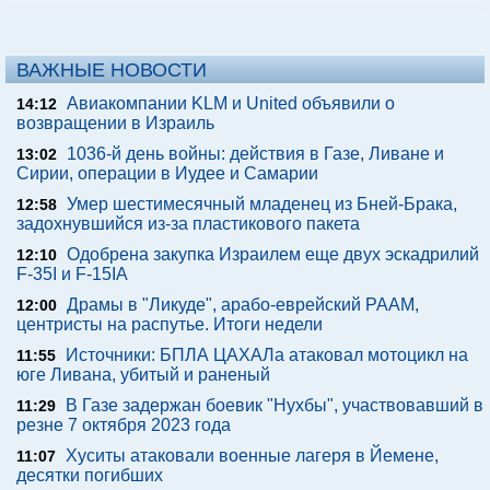
ВАЖНЫЕ НОВОСТИ
Авиакомпании KLM и United объявили о
14:12
возвращении в Израиль
1036-й день войны: действия в Газе, Ливане и
13:02
Сирии, операции в Иудее и Самарии
Умер шестимесячный младенец из Бней-Брака,
12:58
задохнувшийся из-за пластикового пакета
Одобрена закупка Израилем еще двух эскадрилий
12:10
F-35I и F-15IA
Драмы в "Ликуде", арабо-еврейский РААМ,
12:00
центристы на распутье. Итоги недели
Источники: БПЛА ЦАХАЛа атаковал мотоцикл на
11:55
юге Ливана, убитый и раненый
В Газе задержан боевик "Нухбы", участвовавший в
11:29
резне 7 октября 2023 года
Хуситы атаковали военные лагеря в Йемене,
11:07
десятки погибших