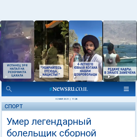
ИСПАНЕЦ ЗРЯ
НАПАЛ НА
РЕЗЕРВИСТА
ЦАХАЛА
02 МАЯ 2025
|
11:26
СПОРТ
Умер легендарный
болельщик сборной