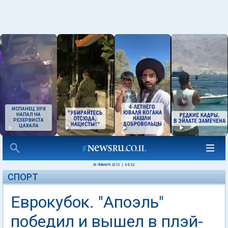
ИСПАНЕЦ ЗРЯ
НАПАЛ НА
РЕЗЕРВИСТА
ЦАХАЛА
30 ЯНВАРЯ 2025
|
03:22
СПОРТ
Еврокубок. "Апоэль"
победил и вышел в плэй-