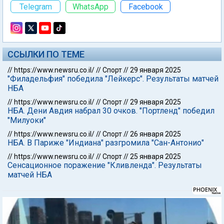
Telegram
WhatsApp
Facebook
ССЫЛКИ ПО ТЕМЕ
//
https://www.newsru.co.il/
//
Спорт
//
29 января 2025
"Филадельфия" победила "Лейкерс". Результаты матчей
НБА
//
https://www.newsru.co.il/
//
Спорт
//
29 января 2025
НБА. Дени Авдия набрал 30 очков. "Портленд" победил
"Милуоки"
//
https://www.newsru.co.il/
//
Спорт
//
26 января 2025
НБА. В Париже "Индиана" разгромила "Сан-Антонио"
//
https://www.newsru.co.il/
//
Спорт
//
25 января 2025
Сенсационное поражение "Кливленда". Результаты
матчей НБА