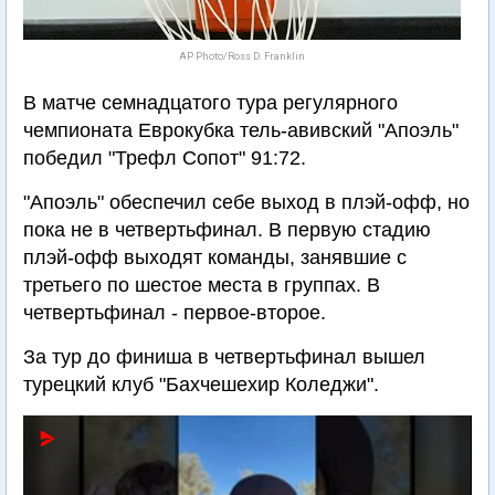
AP Photo/Ross D. Franklin
В матче семнадцатого тура регулярного
чемпионата Еврокубка тель-авивский "Апоэль"
победил "Трефл Сопот" 91:72.
"Апоэль" обеспечил себе выход в плэй-офф, но
пока не в четвертьфинал. В первую стадию
плэй-офф выходят команды, занявшие с
третьего по шестое места в группах. В
четвертьфинал - первое-второе.
За тур до финиша в четвертьфинал вышел
турецкий клуб "Бахчешехир Коледжи".