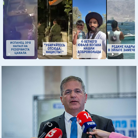
ИСПАНЕЦ ЗРЯ
НАПАЛ НА
РЕЗЕРВИСТА
ЦАХАЛА