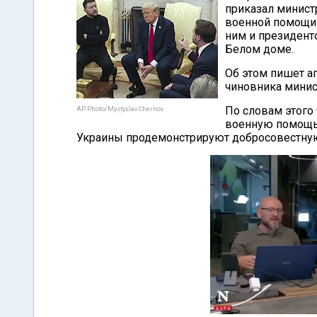
приказал минист
военной помощи 
ним и президент
Белом доме.
Об этом пишет а
чиновника минис
По словам этого
AP Photo/Mystyslav Chernov
военную помощь 
Украины продемонстрируют добросовестную