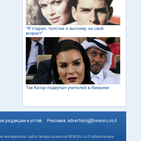
е редакции и устав
Реклама:
advertising@newsru.co.il
и материалов сайта гиперссылка на NEWSru.co.il обязательна.