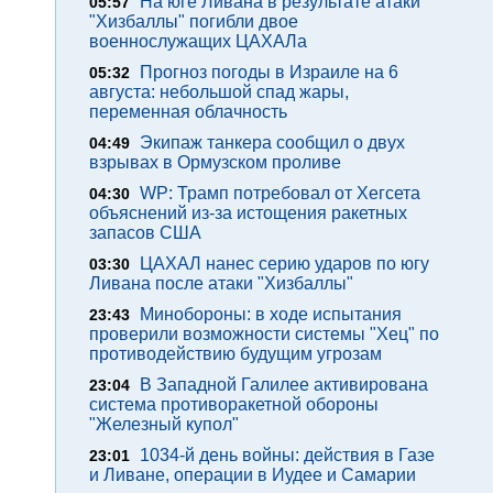
На юге Ливана в результате атаки
05:57
"Хизбаллы" погибли двое
военнослужащих ЦАХАЛа
Прогноз погоды в Израиле на 6
05:32
августа: небольшой спад жары,
переменная облачность
Экипаж танкера сообщил о двух
04:49
взрывах в Ормузском проливе
WP: Трамп потребовал от Хегсета
04:30
объяснений из-за истощения ракетных
запасов США
ЦАХАЛ нанес серию ударов по югу
03:30
Ливана после атаки "Хизбаллы"
Минобороны: в ходе испытания
23:43
проверили возможности системы "Хец" по
противодействию будущим угрозам
В Западной Галилее активирована
23:04
система противоракетной обороны
"Железный купол"
1034-й день войны: действия в Газе
23:01
и Ливане, операции в Иудее и Самарии