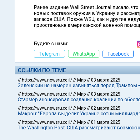
Ранее издание Wall Street Journal писало, 
новых поставок оружия в Украину и рассма
запасов США. Позже WSJ, как и другие вед
приостановке американской военной помощ
Будьте с нами:
Telegram
WhatsApp
Facebook
ССЫЛКИ ПО ТЕМЕ
//
https://www.newsru.co.il/
//
Мир
//
03 марта 2025
Зеленский не намерен извиняться перед Трампом -
//
https://www.newsru.co.il/
//
Мир
//
03 марта 2025
Стармер анонсировал создание коалиции по обесп
//
https://www.newsru.co.il/
//
Мир
//
02 марта 2025
Макрон: "Европа выделит Украине сотни миллиард
//
https://www.newsru.co.il/
//
Мир
//
01 марта 2025
The Washington Post: США рассматривают возмож