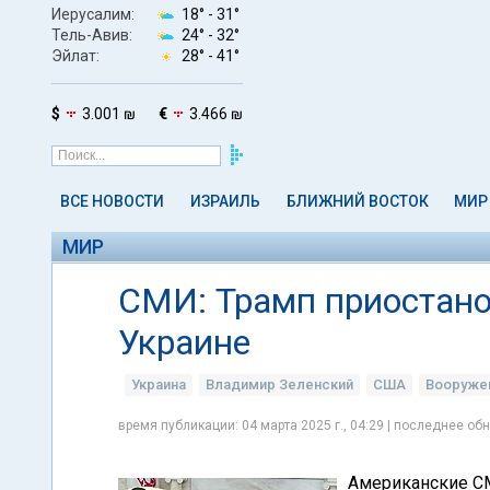
Иерусалим:
18° -
31°
Тель-Авив:
24° -
32°
Эйлат:
28° -
41°
$
3.001 ₪
€
3.466 ₪
ВСЕ НОВОСТИ
ИЗРАИЛЬ
БЛИЖНИЙ ВОСТОК
МИР
МИР
СМИ: Трамп приостан
Украине
Украина
Владимир Зеленский
США
Вооруже
время публикации: 04 марта 2025 г., 04:29 | последнее обн
Американские С