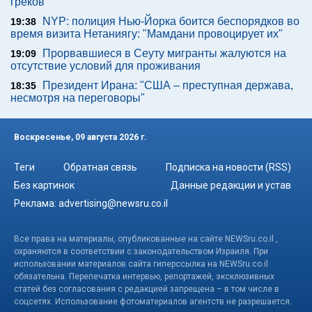
греков
NYP: полиция Нью-Йорка боится беспорядков во
19:38
время визита Нетаниягу: "Мамдани провоцирует их"
Прорвавшиеся в Сеуту мигранты жалуются на
19:09
отсутствие условий для проживания
Президент Ирана: "США – преступная держава,
18:35
несмотря на переговоры"
Воскресенье, 09 августа 2026 г.
Теги
Обратная связь
Подписка на новости (RSS)
Без картинок
Данные редакции и устав
Реклама:
advertising@newsru.co.il
Все права на материалы, опубликованные на сайте NEWSru.co.il ,
охраняются в соответствии с законодательством Израиля. При
использовании материалов сайта гиперссылка на NEWSru.co.il
обязательна. Перепечатка интервью, репортажей, эксклюзивных
статей без согласования с редакцией запрещена – в том числе в
соцсетях. Использование фотоматериалов агентств не разрешается.