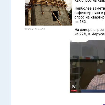
как спрос на ква
Наиболее заметн
зафиксирован в р
спрос на кварти
на 18%.
На севере спрос 
Gili Yaari / Flash 90
на 22%, в Иеруса