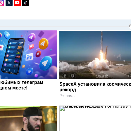
любимых телеграм
SpaceX установила космичес
дном месте!
рекорд
Реклама