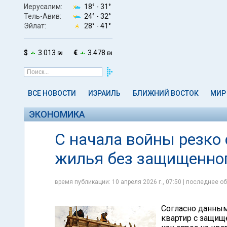
Иерусалим:
18° -
31°
Тель-Авив:
24° -
32°
Эйлат:
28° -
41°
$
3.013 ₪
€
3.478 ₪
ВСЕ НОВОСТИ
ИЗРАИЛЬ
БЛИЖНИЙ ВОСТОК
МИР
ЭКОНОМИКА
С начала войны резко 
жилья без защищенно
время публикации: 10 апреля 2026 г., 07:50 | последнее об
Согласно данным
квартир с защищ