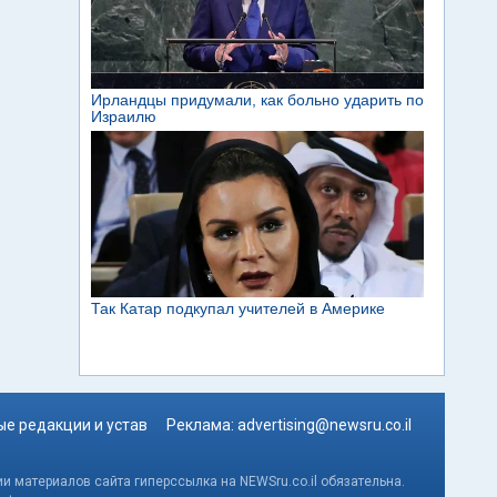
е редакции и устав
Реклама:
advertising@newsru.co.il
и материалов сайта гиперссылка на NEWSru.co.il обязательна.