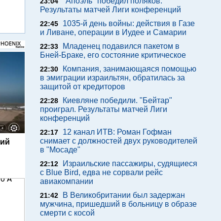
"Апоэль" победил поляков.
23:04
Результаты матчей Лиги конференций
1035-й день войны: действия в Газе
22:45
и Ливане, операции в Иудее и Самарии
Младенец подавился пакетом в
22:33
Бней-Браке, его состояние критическое
Компания, занимающаяся помощью
22:30
в эмиграции израильтян, обратилась за
защитой от кредиторов
Киевляне победили. "Бейтар"
22:28
проиграл. Результаты матчей Лиги
конференций
12 канал ИТВ: Роман Гофман
22:17
снимает с должностей двух руководителей
кий
в "Мосаде"
Израильские пассажиры, судящиеся
22:12
с Blue Bird, едва не сорвали рейс
авиакомпании
В Великобритании был задержан
21:42
мужчина, пришедший в больницу в образе
смерти с косой