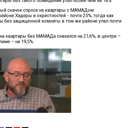
ртиры без такого помещения упал более чем на 18%.
ый скачок спроса на квартиры с МАМАДом
айоне Хадеры и окрестностей - почти 25%, тогда как
ры без защищённой комнаты в том же районе упал почти
на квартиры без МАМАДа снизился на 21,6%, в центре –
лиме – на 19,5%.