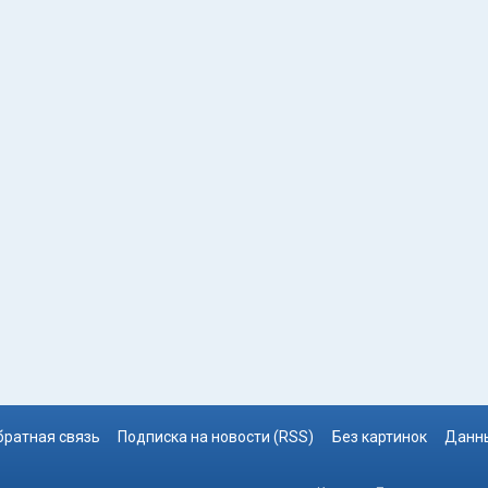
братная связь
Подписка на новости (RSS)
Без картинок
Данны