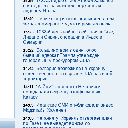
ТАСС: видео с Моджтабой Хаменеи
15:55
снято до его назначения верховным
лидером Ирана
Пение птиц и китов подчиняется тем
15:40
же закономерностям, что и речь человека
1038-й день войны: действия в Газе,
15:23
Ливане и Сирии, операции в Иудее и
Самарии
Большинством в один голос:
15:22
бывший адвокат Трампа утвержден
генеральным прокурором США
Болгария возложила на Украину
14:42
ответственность за взрыв БПЛА на своей
территории
"А-Йом": советники Нетаниягу
14:11
передавали секретную информацию
Катару
Иранские СМИ опубликовали видео
14:09
Моджтабы Хаменеи
Нетаниягу: Израиль отвергает план
14:05
по Газе и не выведет войска до