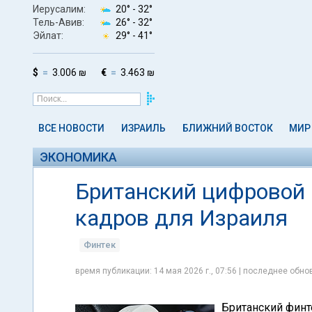
Иерусалим:
20° -
32°
Тель-Авив:
26° -
32°
Эйлат:
29° -
41°
$
3.006 ₪
€
3.463 ₪
ВСЕ НОВОСТИ
ИЗРАИЛЬ
БЛИЖНИЙ ВОСТОК
МИР
ЭКОНОМИКА
Британский цифровой 
кадров для Израиля
Финтек
время публикации: 14 мая 2026 г., 07:56 | последнее обнов
Британский финте