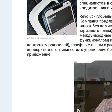
специалистов в о
кредитования в 
Revolut - глобал
Компания предла
валют без комис
тарифного плана
международные 
AP Photo/Business Wire
функционалом) и
контролем родителей), тарифные планы с 
корпоративного финансового управления бе
приложение.