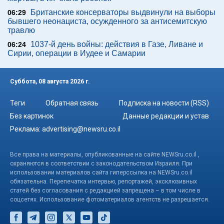
Британские консерваторы выдвинули на выборы
06:29
бывшего неонациста, осужденного за антисемитскую
травлю
1037-й день войны: действия в Газе, Ливане и
06:24
Сирии, операции в Иудее и Самарии
Суббота, 08 августа 2026 г.
Теги
Обратная связь
Подписка на новости (RSS)
Без картинок
Данные редакции и устав
Реклама:
advertising@newsru.co.il
Все права на материалы, опубликованные на сайте NEWSru.co.il ,
охраняются в соответствии с законодательством Израиля. При
использовании материалов сайта гиперссылка на NEWSru.co.il
обязательна. Перепечатка интервью, репортажей, эксклюзивных
статей без согласования с редакцией запрещена – в том числе в
соцсетях. Использование фотоматериалов агентств не разрешается.