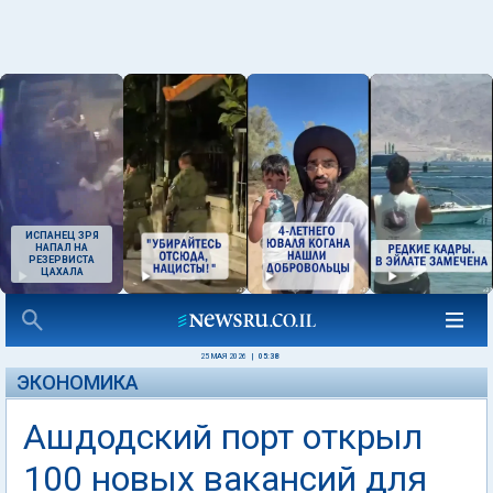
ИСПАНЕЦ ЗРЯ
НАПАЛ НА
РЕЗЕРВИСТА
ЦАХАЛА
25 МАЯ 2026
|
05:38
ЭКОНОМИКА
Ашдодский порт открыл
100 новых вакансий для