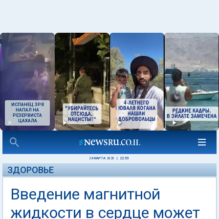
ИСПАНЕЦ ЗРЯ
НАПАЛ НА
РЕЗЕРВИСТА
ЦАХАЛА
24 МАРТА 2026
|
22:55
ЗДОРОВЬЕ
Введение магнитной
жидкости в сердце может