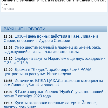
Disney’s Live-Action Simba Was Based On The Cutest Lion Cub
Ever
Реклама
ВАЖНЫЕ НОВОСТИ
1036-й день войны: действия в Газе, Ливане и
13:02
Сирии, операции в Иудее и Самарии
Умер шестимесячный младенец из Бней-Брака,
12:58
задохнувшийся из-за пластикового пакета
Одобрена закупка Израилем еще двух эскадрилий
12:10
F-35I и F-15IA
Драмы в "Ликуде", арабо-еврейский РААМ,
12:00
центристы на распутье. Итоги недели
Источники: БПЛА ЦАХАЛа атаковал мотоцикл на
11:55
юге Ливана, убитый и раненый
В Газе задержан боевик "Нухбы", участвовавший в
11:29
резне 7 октября 2023 года
Хуситы атаковали военные лагеря в Йемене,
11:07
десятки погибших