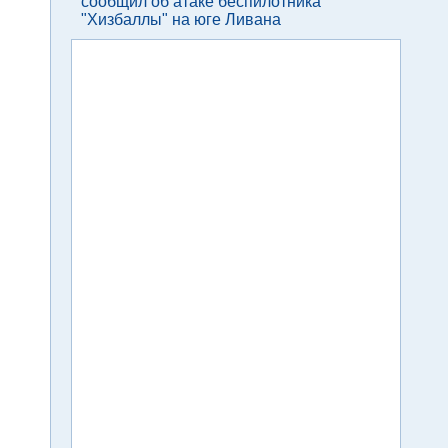
сообщил об атаке беспилотника
"Хизбаллы" на юге Ливана