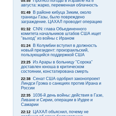
Прогноз погоды в Израиле на 8
05:55
августа: жарко, переменная облачность
В районе кибуца Зиким, около
01:49
границы Газы, было повреждено
заграждение. ЦАХАЛ проводит операцию
CNN: глава Объединенного
01:32
комитета начальников штабов США ищет
"выход" из войны с Ираном
В Колумбии вступил в должность
01:24
новый президент: произраильский,
пользующийся поддержкой США
Из Арары в больницу "Сорока"
23:25
доставлен юноша в критическом
состоянии, констатирована смерть
Сенат США одобрил законопроект
22:38
Линдси Грэма о санкциях против Ирана и
России
1036-й день войны: действия в Газе,
22:35
Ливане и Сирии, операции в Иудее и
Самарии
ЦАХАЛ объяснил, почему не
22:12