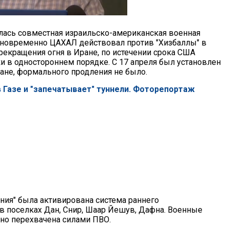
илась совместная израильско-американская военная
дновременно ЦАХАЛ действовал против "Хизбаллы" в
рекращения огня в Иране, по истечении срока США
и в одностороннем порядке. С 17 апреля был установлен
не, формального продления не было.
 Газе и "запечатывает" туннели. Фоторепортаж
яния" была активирована система раннего
в поселках Дан, Снир, Шаар Йешув, Дафна. Военные
шно перехвачена силами ПВО.