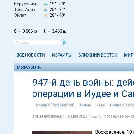
Иерусалим:
19° -
30°
Тель-Авив:
25° -
31°
Эйлат:
28° -
40°
$
3.006 ₪
€
3.463 ₪
ВСЕ НОВОСТИ
ИЗРАИЛЬ
БЛИЖНИЙ ВОСТОК
МИР
ИЗРАИЛЬ
947-й день войны: дей
операции в Иудее и С
Война с "Хизбаллой"
Ливан
Газа
Война с ХА
время публикации: 10 мая 2026 г., 22:45 | последнее обнов
Воскресенье, 10 