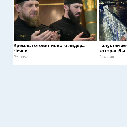
Кремль готовит нового лидера
Галустян ж
Чечни
которая быв
Реклама
Реклама