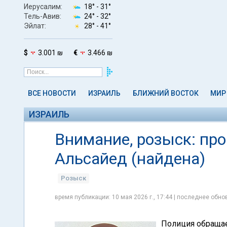
Иерусалим:
18° -
31°
Тель-Авив:
24° -
32°
Эйлат:
28° -
41°
$
3.001 ₪
€
3.466 ₪
ВСЕ НОВОСТИ
ИЗРАИЛЬ
БЛИЖНИЙ ВОСТОК
МИР
ИЗРАИЛЬ
Внимание, розыск: пр
Альсайед (найдена)
Розыск
время публикации: 10 мая 2026 г., 17:44 | последнее обнов
Полиция обращае