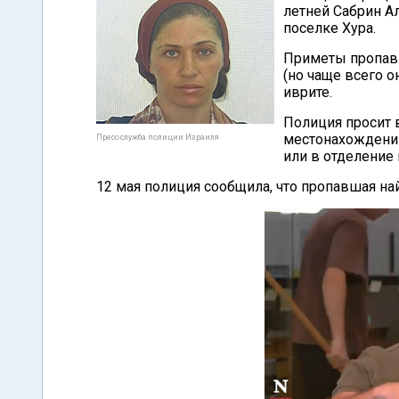
летней Сабрин А
поселке Хура.
Приметы пропавш
(но чаще всего о
иврите.
Полиция просит 
местонахождении
Пресс-служба полиции Израиля
или в отделение 
12 мая полиция сообщила, что пропавшая на