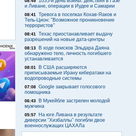
1035-й день войны: действия в Газе
08:49
и Ливане, операции в Иудее и Самарии
Тревога в поселках Кохав-Яаков и
08:41
Тель-Цион: "Возможное проникновение
террористов"
Техас приостанавливает выдачу
08:41
разрешений на новые дата-центры
В ходе поисков Эльдара Даяна
08:13
обнаружено тело, личность погибшего
устанавливается
В США расширяются
08:01
приписываемые Ирану кибератаки на
водопроводные системы
Google закрывает голосового
07:08
помощника
В Мукейбле застрелен молодой
06:43
мужчина
м
На юге Ливана в результате
05:57
диверсии "Хизбаллы" погибли двое
военнослужащих ЦАХАЛа