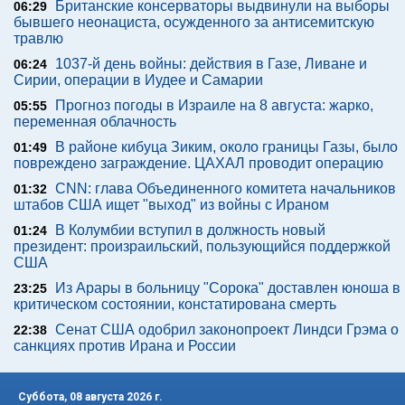
Британские консерваторы выдвинули на выборы
06:29
бывшего неонациста, осужденного за антисемитскую
травлю
1037-й день войны: действия в Газе, Ливане и
06:24
Сирии, операции в Иудее и Самарии
Прогноз погоды в Израиле на 8 августа: жарко,
05:55
переменная облачность
В районе кибуца Зиким, около границы Газы, было
01:49
повреждено заграждение. ЦАХАЛ проводит операцию
CNN: глава Объединенного комитета начальников
01:32
штабов США ищет "выход" из войны с Ираном
В Колумбии вступил в должность новый
01:24
президент: произраильский, пользующийся поддержкой
США
Из Арары в больницу "Сорока" доставлен юноша в
23:25
критическом состоянии, констатирована смерть
Сенат США одобрил законопроект Линдси Грэма о
22:38
санкциях против Ирана и России
Суббота, 08 августа 2026 г.