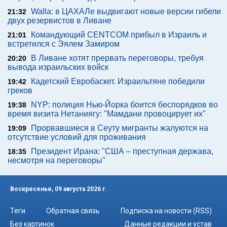
Walla: в ЦАХАЛе выдвигают новые версии гибели
21:32
двух резервистов в Ливане
Командующий CENTCOM прибыл в Израиль и
21:01
встретился с Эялем Замиром
В Ливане хотят прервать переговоры, требуя
20:20
вывода израильских войск
Кадетский Евробаскет. Израильтяне победили
19:42
греков
NYP: полиция Нью-Йорка боится беспорядков во
19:38
время визита Нетаниягу: "Мамдани провоцирует их"
Прорвавшиеся в Сеуту мигранты жалуются на
19:09
отсутствие условий для проживания
Президент Ирана: "США – преступная держава,
18:35
несмотря на переговоры"
Воскресенье, 09 августа 2026 г.
Теги
Обратная связь
Подписка на новости (RSS)
Без картинок
Данные редакции и устав