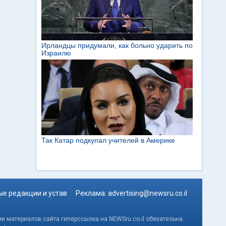
е редакции и устав
Реклама:
advertising@newsru.co.il
и материалов сайта гиперссылка на NEWSru.co.il обязательна.