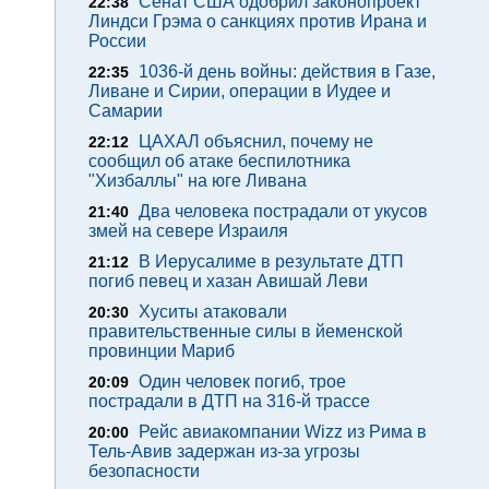
Сенат США одобрил законопроект
22:38
Линдси Грэма о санкциях против Ирана и
России
1036-й день войны: действия в Газе,
22:35
Ливане и Сирии, операции в Иудее и
Самарии
ЦАХАЛ объяснил, почему не
22:12
сообщил об атаке беспилотника
"Хизбаллы" на юге Ливана
Два человека пострадали от укусов
21:40
змей на севере Израиля
В Иерусалиме в результате ДТП
21:12
погиб певец и хазан Авишай Леви
Хуситы атаковали
20:30
правительственные силы в йеменской
провинции Мариб
Один человек погиб, трое
20:09
пострадали в ДТП на 316-й трассе
Рейс авиакомпании Wizz из Рима в
20:00
Тель-Авив задержан из-за угрозы
безопасности