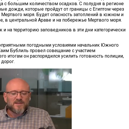
а с большим количеством осадков. С полудня в регионе
ые дожди, которые пройдут от границы с Египтом через
о Мертвого моря. Будет опасность затоплений в южном и
е, в центральной Араве и на побережье Мертвого моря.
к и на территорию заповедников в эти дни категорически
гоприятными погодными условиями начальник Южного
Хаим Бублиль провел совещание с участием
его итогам он распорядился усилить готовность полиции,
 дорог.