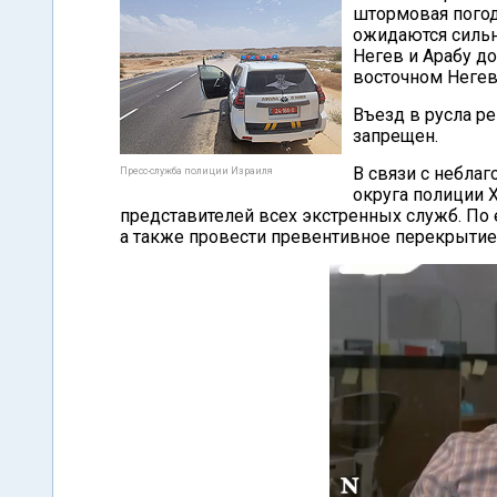
штормовая погод
ожидаются сильн
Негев и Арабу д
восточном Негев
Въезд в русла ре
запрещен.
В связи с небла
Пресс-служба полиции Израиля
округа полиции 
представителей всех экстренных служб. По 
а также провести превентивное перекрытие