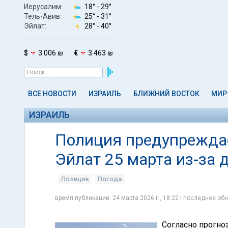
Иерусалим:
18° -
29°
Тель-Авив:
25° -
31°
Эйлат:
28° -
40°
$
3.006 ₪
€
3.463 ₪
ВСЕ НОВОСТИ
ИЗРАИЛЬ
БЛИЖНИЙ ВОСТОК
МИР
ИЗРАИЛЬ
Полиция предупреждае
Эйлат 25 марта из-за
Полиция
Погода
время публикации: 24 марта 2026 г., 18:22 | последнее обн
Согласно прогно