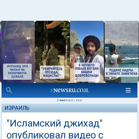
ИСПАНЕЦ ЗРЯ
НАПАЛ НА
РЕЗЕРВИСТА
ЦАХАЛА
27 ЯНВАРЯ 2025
|
02:21
ИЗРАИЛЬ
"Исламский джихад"
опубликовал видео с