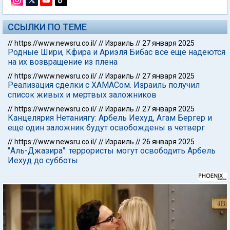
ССЫЛКИ ПО ТЕМЕ
//
https://www.newsru.co.il/
//
Израиль
//
27 января 2025
Родные Шири, Кфира и Ариэля Бибас все еще надеются
на их возвращение из плена
//
https://www.newsru.co.il/
//
Израиль
//
27 января 2025
Реализация сделки с ХАМАСом. Израиль получил
список живых и мертвых заложников
//
https://www.newsru.co.il/
//
Израиль
//
27 января 2025
Канцелярия Нетаниягу: Арбель Иехуд, Агам Бергер и
еще один заложник будут освобождены в четверг
//
https://www.newsru.co.il/
//
Израиль
//
26 января 2025
"Аль-Джазира": террористы могут освободить Арбель
Иехуд до субботы