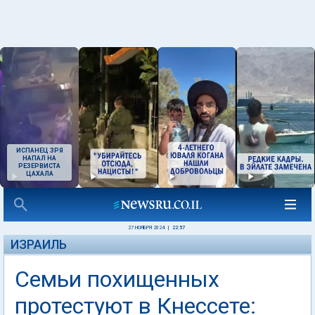
ИСПАНЕЦ ЗРЯ
НАПАЛ НА
РЕЗЕРВИСТА
ЦАХАЛА
27 НОЯБРЯ 2024
|
22:57
ИЗРАИЛЬ
Семьи похищенных
протестуют в Кнессете: