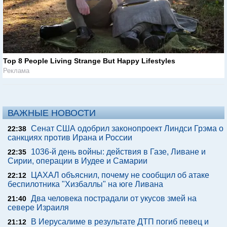
Top 8 People Living Strange But Happy Lifestyles
Реклама
ВАЖНЫЕ НОВОСТИ
Сенат США одобрил законопроект Линдси Грэма о
22:38
санкциях против Ирана и России
1036-й день войны: действия в Газе, Ливане и
22:35
Сирии, операции в Иудее и Самарии
ЦАХАЛ объяснил, почему не сообщил об атаке
22:12
беспилотника "Хизбаллы" на юге Ливана
Два человека пострадали от укусов змей на
21:40
севере Израиля
В Иерусалиме в результате ДТП погиб певец и
21:12