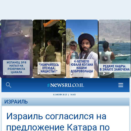
ИСПАНЕЦ ЗРЯ
НАПАЛ НА
РЕЗЕРВИСТА
ЦАХАЛА
02 ИЮЛЯ 2025
|
14:45
ИЗРАИЛЬ
Израиль согласился на
предложение Катара по