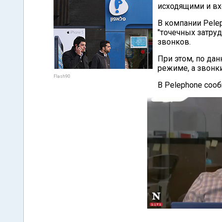
исходящими и в
В компании Pelep
"точечных затру
звонков.
При этом, по да
режиме, а звонк
Flash90
В Pelephone сооб