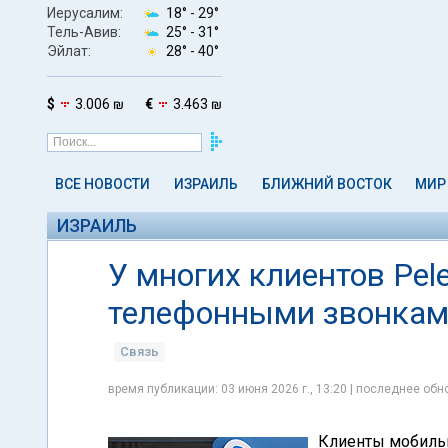
Иерусалим:
18° -
29°
Тель-Авив:
25° -
31°
Эйлат:
28° -
40°
$
3.006 ₪
€
3.463 ₪
ВСЕ НОВОСТИ
ИЗРАИЛЬ
БЛИЖНИЙ ВОСТОК
МИР
ИЗРАИЛЬ
У многих клиентов Pel
телефонными звонка
Связь
время публикации: 03 июня 2026 г., 13:20 | последнее обно
Клиенты мобильн