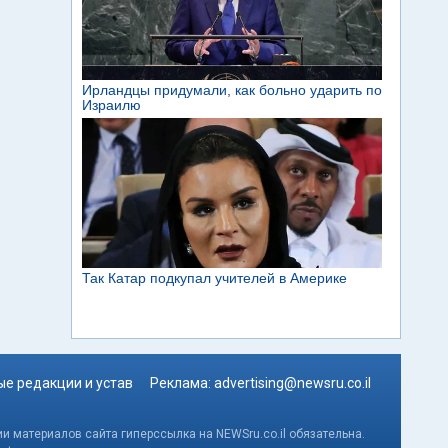
е редакции и устав
Реклама:
advertising@newsru.co.il
и материалов сайта гиперссылка на NEWSru.co.il обязательна.