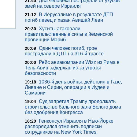
Два человека пострадали от укусов
21:40
змей на севере Израиля
В Иерусалиме в результате ДТП
21:12
погиб певец и хазан Авишай Леви
Хуситы атаковали
20:30
правительственные силы в йеменской
провинции Мариб
Один человек погиб, трое
20:09
пострадали в ДТП на 316-й трассе
Рейс авиакомпании Wizz из Рима в
20:00
Тель-Авив задержан из-за угрозы
безопасности
1036-й день войны: действия в Газе,
19:18
Ливане и Сирии, операции в Иудее и
Самарии
Суд запретил Трампу продолжать
19:04
строительство бального зала Белого дома
без одобрения Конгресса
Генконсул Израиля в Нью-Йорке
18:29
распорядился отменить подписки
сотрудников на New York Times