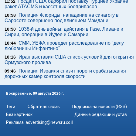
Госдеп США одобрил поставку Турцией Украине
11:52
ракет ATACMS и кассетных боеприпасов
Полиция Флориды: нападение на синагогу в
10:58
Сарасоте совершено под влиянием Мамдани
1038-й день войны: действия в Газе, Ливане и
10:50
Сирии, операции в Иудее и Самарии
СМИ. УЕФА проведет расследование по "делу
10:44
любовницы Инфантино"
Иран выставил США список условий для открытия
10:16
Ормузского пролива
Полиция Израиля снизит пороги срабатывания
09:46
дорожных камер контроля скорости
Воскресенье, 09 августа 2026 г.
Теги
Обратная связь
Подписка на новости (RSS)
Без картинок
Данные редакции и устав
Реклама:
advertising@newsru.co.il