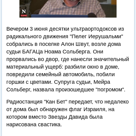
Вечером 3 июня десятки ультраортодоксов из
радикального движения "Пелег Иерушальми"
собрались в поселке Алон Швут, возле дома
судьи БАГАЦа Ноама Сольберга. Они
прорвались во двор, где нанесли значительный
материальный ущерб: разбили окно в доме,
повредили семейный автомобиль, побили
горшки с цветами. Супруга судьи, Мейра
Сольберг, назвала произошедшее "погромом".
Радиостанция "Кан Бет" передает, что недалеко
от дома был обнаружен флаг Израиля, на
котором вместо Звезды Давида была
нарисована свастика.