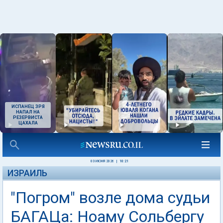
ИСПАНЕЦ ЗРЯ
НАПАЛ НА
РЕЗЕРВИСТА
ЦАХАЛА
03 ИЮНЯ 2026
|
10:21
ИЗРАИЛЬ
"Погром" возле дома судьи
БАГАЦа: Ноаму Сольбергу