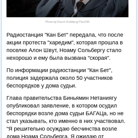
Photo by Chaim Goldberg/Flash90
Радиостанция "Кан Бет" передала, что после
акции протеста "харедим", которая прошла в
поселке Алон Швут, Ноаму Сольбергу стало
нехорошо и ему была вызвана "скорая".
По информации радиостанции "Кан Бет",
полиция задержала около 50 участников
беспорядков у дома судьи.
Глава правительства Биньямин Нетаниягу
опубликовал заявление, в котором осудил
беспорядки возле дома судьи БАГАЦа, но не
стал указывать, кто именно в них участвовал.
"Я решительно осуждаю бесчинства возле
дома Ноама Сольберга. Я ожидаю от