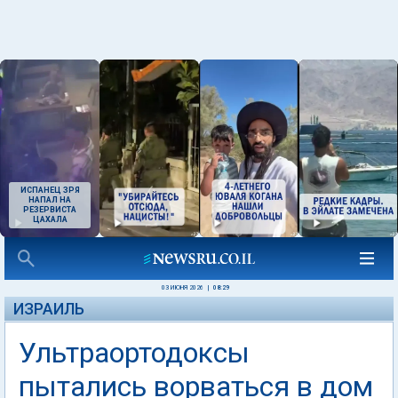
ИСПАНЕЦ ЗРЯ
НАПАЛ НА
РЕЗЕРВИСТА
ЦАХАЛА
03 ИЮНЯ 2026
|
08:29
ИЗРАИЛЬ
Ультраортодоксы
пытались ворваться в дом