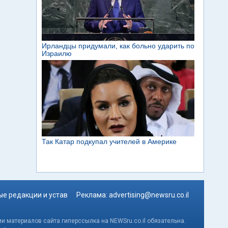
е редакции и устав
Реклама:
advertising@newsru.co.il
и материалов сайта гиперссылка на NEWSru.co.il обязательна.