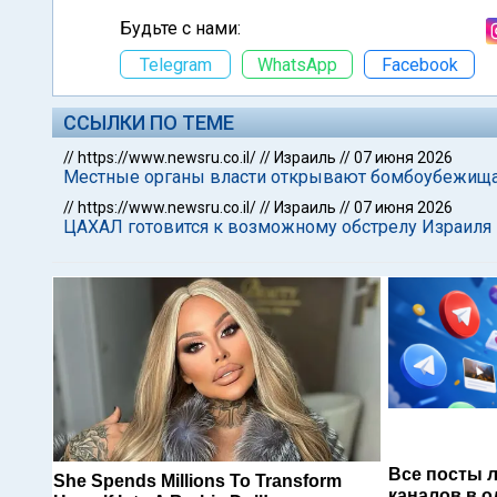
Будьте с нами:
Telegram
WhatsApp
Facebook
ССЫЛКИ ПО ТЕМЕ
//
https://www.newsru.co.il/
//
Израиль
//
07 июня 2026
Местные органы власти открывают бомбоубежища 
//
https://www.newsru.co.il/
//
Израиль
//
07 июня 2026
ЦАХАЛ готовится к возможному обстрелу Израиля
Все посты 
She Spends Millions To Transform
каналов в о