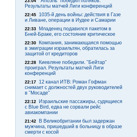
"Апоэль" победил поляков.
23:04
Результаты матчей Лиги конференций
1035-й день войны: действия в Газе
22:45
и Ливане, операции в Иудее и Самарии
Младенец подавился пакетом в
22:33
Бней-Браке, его состояние критическое
Компания, занимающаяся помощью
22:30
в эмиграции израильтян, обратилась за
защитой от кредиторов
Киевляне победили. "Бейтар"
22:28
проиграл. Результаты матчей Лиги
конференций
12 канал ИТВ: Роман Гофман
22:17
снимает с должностей двух руководителей
в "Мосаде"
Израильские пассажиры, судящиеся
22:12
с Blue Bird, едва не сорвали рейс
авиакомпании
В Великобритании был задержан
21:42
мужчина, пришедший в больницу в образе
смерти с косой