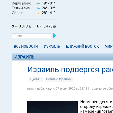
Иерусалим:
18° -
31°
Тель-Авив:
24° -
32°
Эйлат:
28° -
41°
$
3.013 ₪
€
3.478 ₪
ВСЕ НОВОСТИ
ИЗРАИЛЬ
БЛИЖНИЙ ВОСТОК
МИР
ИЗРАИЛЬ
Израиль подвергся ра
ЦАХАЛ
Война с Ираном
время публикации: 07 июня 2026 г., 23:18 | последнее обно
Не менее десяти
сторону израильс
намерении "ответ