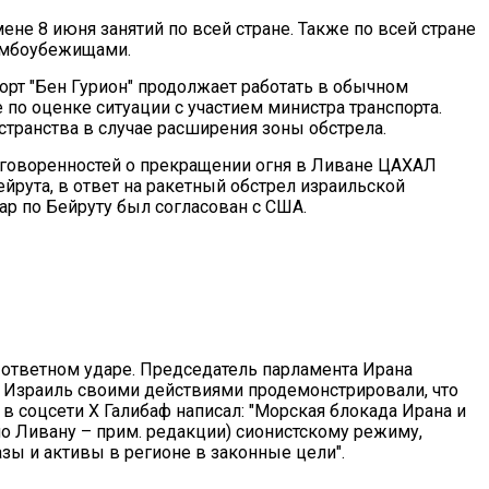
не 8 июня занятий по всей стране. Также по всей стране
бомбоубежищами.
орт "Бен Гурион" продолжает работать в обычном
 по оценке ситуации с участием министра транспорта.
транства в случае расширения зоны обстрела.
оговоренностей о прекращении огня в Ливане ЦАХАЛ
йрута, в ответ на ракетный обстрел израильской
ар по Бейруту был согласован с США.
ответном ударе. Председатель парламента Ирана
и Израиль своими действиями продемонстрировали, что
в соцсети Х Галибаф написал: "Морская блокада Ирана и
по Ливану – прим. редакции) сионистскому режиму,
зы и активы в регионе в законные цели".