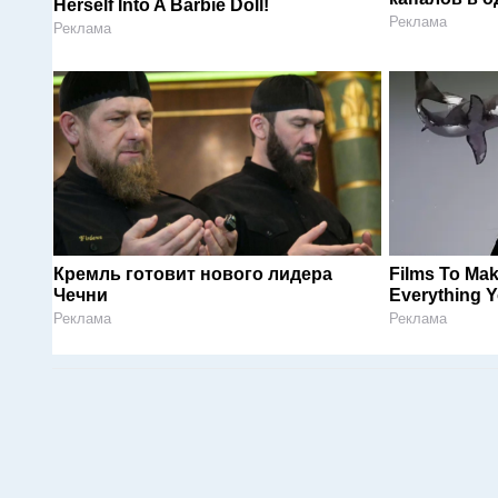
Herself Into A Barbie Doll!
Реклама
Реклама
Кремль готовит нового лидера
Films To Ma
Чечни
Everything 
Реклама
Реклама