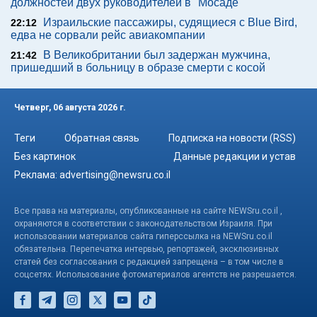
должностей двух руководителей в "Мосаде"
Израильские пассажиры, судящиеся с Blue Bird,
22:12
едва не сорвали рейс авиакомпании
В Великобритании был задержан мужчина,
21:42
пришедший в больницу в образе смерти с косой
Четверг, 06 августа 2026 г.
Теги
Обратная связь
Подписка на новости (RSS)
Без картинок
Данные редакции и устав
Реклама:
advertising@newsru.co.il
Все права на материалы, опубликованные на сайте NEWSru.co.il ,
охраняются в соответствии с законодательством Израиля. При
использовании материалов сайта гиперссылка на NEWSru.co.il
обязательна. Перепечатка интервью, репортажей, эксклюзивных
статей без согласования с редакцией запрещена – в том числе в
соцсетях. Использование фотоматериалов агентств не разрешается.