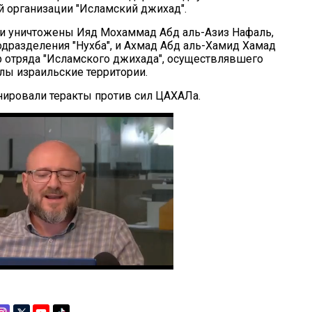
й организации "Исламский джихад".
ли уничтожены Ияд Мохаммад Абд аль-Азиз Нафаль,
дразделения "Нухба", и Ахмад Абд аль-Хамид Хамад
 отряда "Исламского джихада", осуществлявшего
лы израильские территории.
нировали теракты против сил ЦАХАЛа.