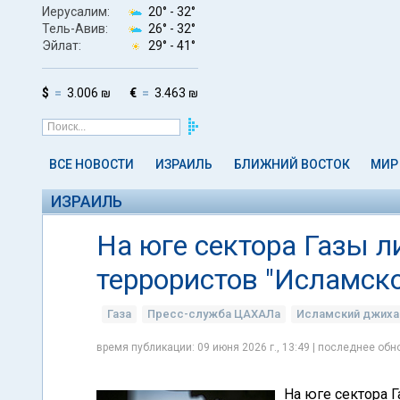
Иерусалим:
20° -
32°
Тель-Авив:
26° -
32°
Эйлат:
29° -
41°
$
3.006 ₪
€
3.463 ₪
ВСЕ НОВОСТИ
ИЗРАИЛЬ
БЛИЖНИЙ ВОСТОК
МИР
ИЗРАИЛЬ
На юге сектора Газы 
террористов "Исламск
Газа
Пресс-служба ЦАХАЛа
Исламский джих
время публикации: 09 июня 2026 г., 13:49 | последнее обно
На юге сектора 