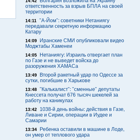
Болгария возложила на Украину
14:42
ответственность за взрыв БПЛА на своей
территории
"А-Йом": советники Нетаниягу
14:11
передавали секретную информацию
Катару
Иранские СМИ опубликовали видео
14:09
Моджтабы Хаменеи
Нетаниягу: Израиль отвергает план
14:05
по Газе и не выведет войска до
разоружения ХАМАСа
Второй ракетный удар по Одессе за
13:49
сутки, погибшие в Харькове
"Калькалист": "сменные" депутаты
13:48
Кнессета получат 676 тысяч шекелей за
работу на каникулах
1038-й день войны: действия в Газе,
13:42
Ливане и Сирии, операции в Иудее и
Самарии
Ребенка оставили в машине в Лоде,
13:34
он умер от теплового удара