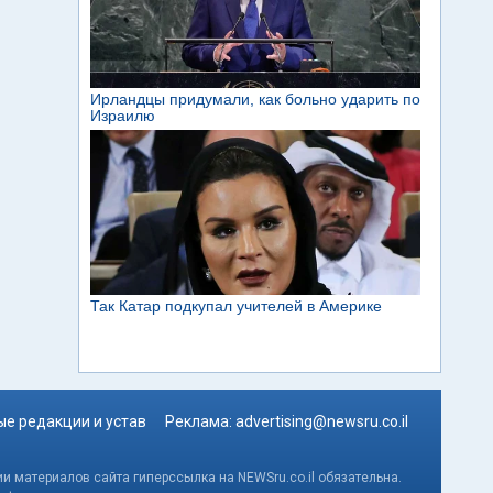
е редакции и устав
Реклама:
advertising@newsru.co.il
и материалов сайта гиперссылка на NEWSru.co.il обязательна.