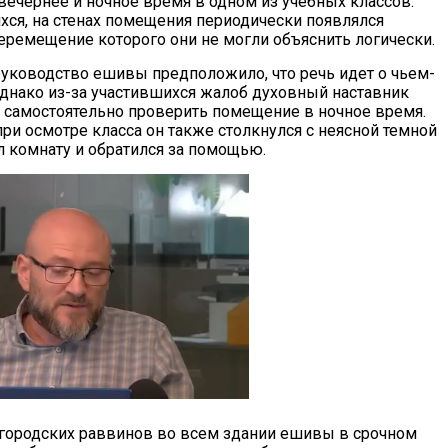
вечернее и ночное время в одном из учебных классов.
хся, на стенах помещения периодически появлялся
перемещение которого они не могли объяснить логически.
уководство ешивы предположило, что речь идет о чьем-
днако из-за участившихся жалоб духовный наставник
 самостоятельно проверить помещение в ночное время.
при осмотре класса он также столкнулся с неясной темной
л комнату и обратился за помощью.
городских раввинов во всем здании ешивы в срочном