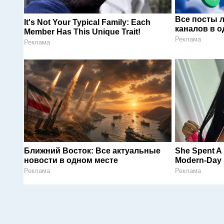
Все посты 
It's Not Your Typical Family: Each
каналов в о
Member Has This Unique Trait!
Реклама
Реклама
Ближний Восток: Все актуальные
She Spent A 
новости в одном месте
Modern-Day 
Реклама
Реклама