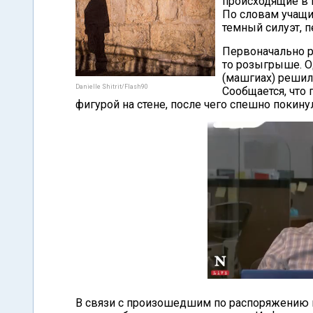
происходящие в 
По словам учащи
темный силуэт, 
Первоначально р
то розыгрыше. О
(машгиах) решил
Danielle Shitrit/Flash90
Сообщается, что 
фигурой на стене, после чего спешно покину
В связи с произошедшим по распоряжению 