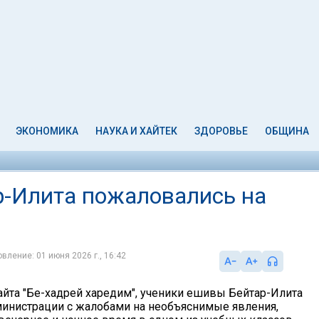
ЭКОНОМИКА
НАУКА И ХАЙТЕК
ЗДОРОВЬЕ
ОБЩИНА
-Илита пожаловались на
вление: 01 июня 2026 г., 16:42
айта "Бе-хадрей харедим", ученики ешивы Бейтар-Илита
министрации с жалобами на необъяснимые явления,