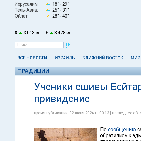
Иерусалим:
18° -
29°
Тель-Авив:
25° -
31°
Эйлат:
28° -
40°
$
3.013 ₪
€
3.478 ₪
ВСЕ НОВОСТИ
ИЗРАИЛЬ
БЛИЖНИЙ ВОСТОК
МИР
ТРАДИЦИИ
Ученики ешивы Бейтар
привидение
время публикации: 02 июня 2026 г., 00:13 | последнее обно
По
сообщению
с
обратились к ад