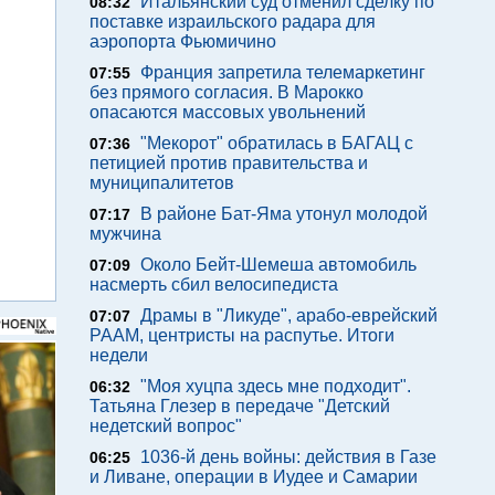
Итальянский суд отменил сделку по
08:32
поставке израильского радара для
аэропорта Фьюмичино
Франция запретила телемаркетинг
07:55
без прямого согласия. В Марокко
опасаются массовых увольнений
"Мекорот" обратилась в БАГАЦ с
07:36
петицией против правительства и
муниципалитетов
В районе Бат-Яма утонул молодой
07:17
мужчина
Около Бейт-Шемеша автомобиль
07:09
насмерть сбил велосипедиста
Драмы в "Ликуде", арабо-еврейский
07:07
РААМ, центристы на распутье. Итоги
недели
"Моя хуцпа здесь мне подходит".
06:32
Татьяна Глезер в передаче "Детский
недетский вопрос"
1036-й день войны: действия в Газе
06:25
и Ливане, операции в Иудее и Самарии