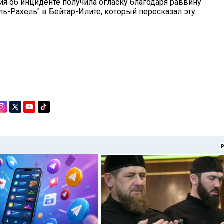
 об инциденте получила огласку благодаря раввину
ль-Рахель" в Бейтар-Илите, который пересказал эту