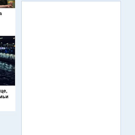
а
це,
емьи