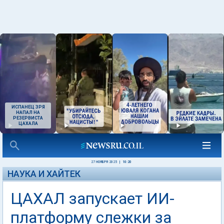
ИСПАНЕЦ ЗРЯ
НАПАЛ НА
РЕЗЕРВИСТА
ЦАХАЛА
27 НОЯБРЯ 2025
|
10:20
НАУКА И ХАЙТЕК
ЦАХАЛ запускает ИИ-
платформу слежки за