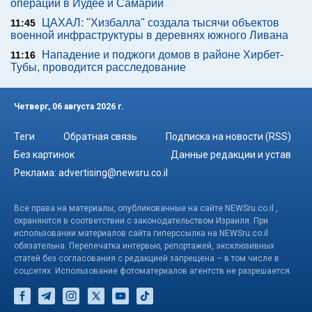
операции в Иудее и Самарии
ЦАХАЛ: "Хизбалла" создала тысячи объектов
11:45
военной инфраструктуры в деревнях южного Ливана
Нападение и поджоги домов в районе Хирбет-
11:16
Тубы, проводится расследование
Четверг, 06 августа 2026 г.
Теги
Обратная связь
Подписка на новости (RSS)
Без картинок
Данные редакции и устав
Реклама:
advertising@newsru.co.il
Все права на материалы, опубликованные на сайте NEWSru.co.il ,
охраняются в соответствии с законодательством Израиля. При
использовании материалов сайта гиперссылка на NEWSru.co.il
обязательна. Перепечатка интервью, репортажей, эксклюзивных
статей без согласования с редакцией запрещена – в том числе в
соцсетях. Использование фотоматериалов агентств не разрешается.