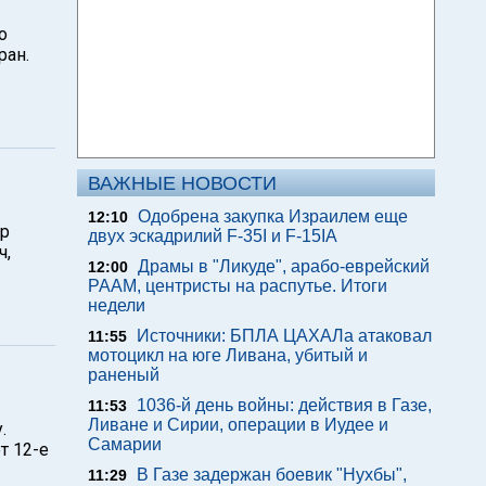
о
ран.
ВАЖНЫЕ НОВОСТИ
Одобрена закупка Израилем еще
12:10
ер
двух эскадрилий F-35I и F-15IA
ч,
Драмы в "Ликуде", арабо-еврейский
12:00
РААМ, центристы на распутье. Итоги
недели
Источники: БПЛА ЦАХАЛа атаковал
11:55
мотоцикл на юге Ливана, убитый и
раненый
1036-й день войны: действия в Газе,
11:53
Ливане и Сирии, операции в Иудее и
.
Самарии
т 12-е
В Газе задержан боевик "Нухбы",
11:29