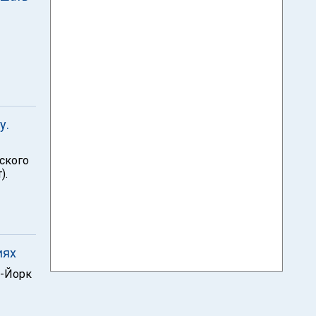
у.
ского
).
иях
ю-Йорк