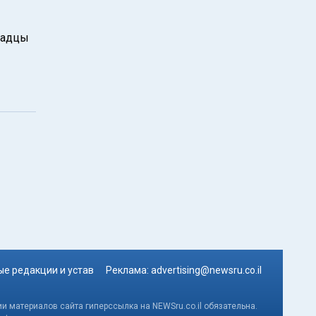
надцы
е редакции и устав
Реклама:
advertising@newsru.co.il
и материалов сайта гиперссылка на NEWSru.co.il обязательна.