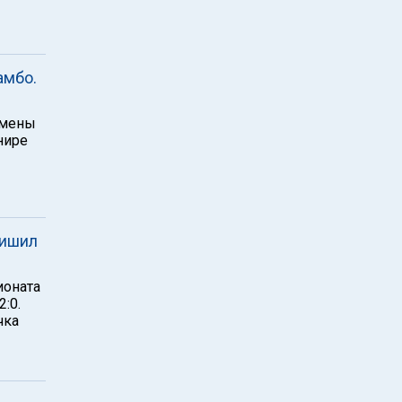
амбо.
смены
нире
лишил
ионата
:0.
чка