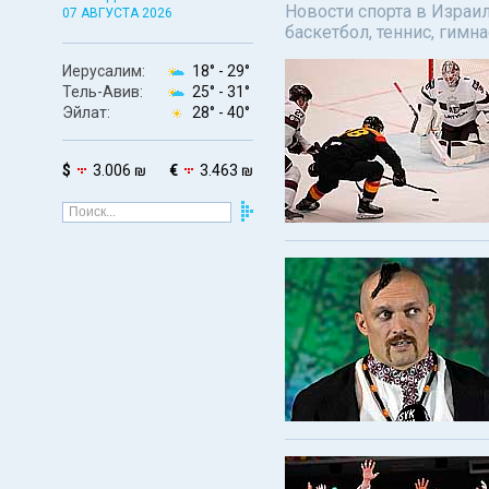
Новости спорта в Израил
07 АВГУСТА 2026
баскетбол, теннис, гимн
Иерусалим:
18° -
29°
Тель-Авив:
25° -
31°
Эйлат:
28° -
40°
$
3.006 ₪
€
3.463 ₪