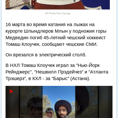
AP Photo/Paul Sancya
16 марта во время катания на лыжах на
курорте Шпындлеров Млын у подножия горы
Медведин погиб 45-летний чешский хоккеист
Томаш Клоучек, сообщают чешские СМИ.
Он врезался в электрический столб.
В НХЛ Томаш Клоучек играл за "Нью-Йорк
Рейнджерс", "Нешвилл Прэдейчез" и "Атланта
Трэшерз", в КХЛ - за "Барыс" (Астана).