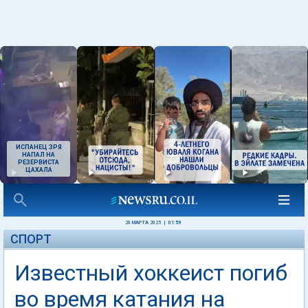
ИСПАНЕЦ ЗРЯ
НАПАЛ НА
РЕЗЕРВИСТА
ЦАХАЛА
20 МАРТА 2025
|
01:59
СПОРТ
Известный хоккеист погиб
во время катания на