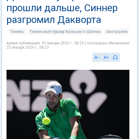
прошли дальше, Синнер
разгромил Дакворта
Теннис
Теннисный турнир Большого Шлема
Австралия
время публикации: 23 января 2026 г., 08:25 | последнее обновление:
23 января 2026 г., 08:27