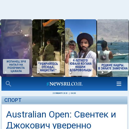
ИСПАНЕЦ ЗРЯ
НАПАЛ НА
РЕЗЕРВИСТА
ЦАХАЛА
23 ЯНВАРЯ 2026
|
04:00
СПОРТ
Australian Open: Свентек и
Джокович уверенно