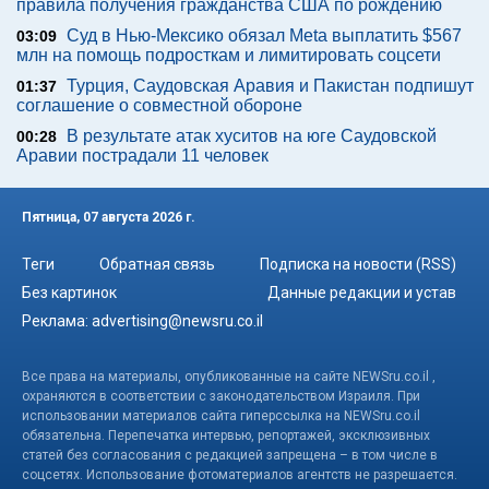
правила получения гражданства США по рождению
Суд в Нью-Мексико обязал Meta выплатить $567
03:09
млн на помощь подросткам и лимитировать соцсети
Турция, Саудовская Аравия и Пакистан подпишут
01:37
соглашение о совместной обороне
В результате атак хуситов на юге Саудовской
00:28
Аравии пострадали 11 человек
Пятница, 07 августа 2026 г.
Теги
Обратная связь
Подписка на новости (RSS)
Без картинок
Данные редакции и устав
Реклама:
advertising@newsru.co.il
Все права на материалы, опубликованные на сайте NEWSru.co.il ,
охраняются в соответствии с законодательством Израиля. При
использовании материалов сайта гиперссылка на NEWSru.co.il
обязательна. Перепечатка интервью, репортажей, эксклюзивных
статей без согласования с редакцией запрещена – в том числе в
соцсетях. Использование фотоматериалов агентств не разрешается.