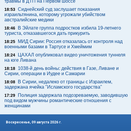
травмы в ДТП на Первом шоссе
Сиднейский суд заслушает показания
18:53
израильтянина, которому угрожали убийством
австралийские медики
В Эйлате группа подростков избила 19-летнего
18:46
туриста, отказавшегося дать прикурить
МИД Сирии: Россия отказалась от контроля над
18:25
военными базами в Тартусе и Хмеймим
ЦАХАЛ опубликовал видео уничтожения туннеля
18:24
на юге Ливана
1038-й день войны: действия в Газе, Ливане и
18:18
Сирии, операции в Иудее и Самарии
В Сирии, недалеко от границы с Израилем,
18:08
задержана ячейка "Исламского государства"
Полиция задержала подозреваемую, заводившую
17:29
под видом мужчины романтические отношения с
женщинами
Воскресенье, 09 августа 2026 г.