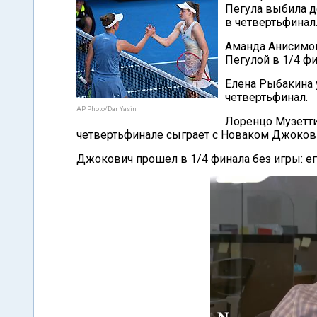
Пегула выбила д
в четвертьфинал
Аманда Анисимова
Пегулой в 1/4 фи
Елена Рыбакина у
четвертьфинал.
AP Photo/Dar Yasin
Лоренцо Музетти 
четвертьфинале сыграет с Новаком Джоков
Джокович прошел в 1/4 финала без игры: ег