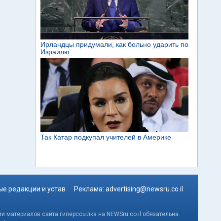
е редакции и устав
Реклама:
advertising@newsru.co.il
и материалов сайта гиперссылка на NEWSru.co.il обязательна.