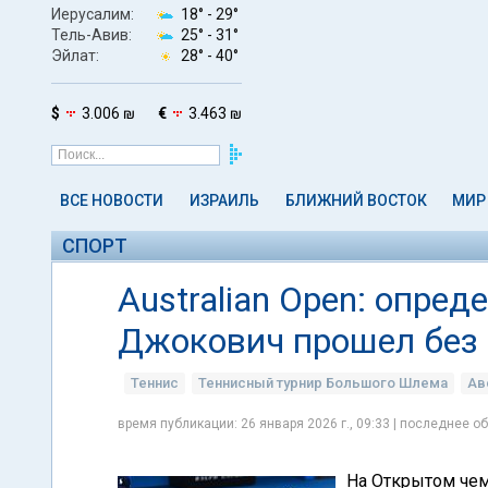
Иерусалим:
18° -
29°
Тель-Авив:
25° -
31°
Эйлат:
28° -
40°
$
3.006 ₪
€
3.463 ₪
ВСЕ НОВОСТИ
ИЗРАИЛЬ
БЛИЖНИЙ ВОСТОК
МИР
СПОРТ
Australian Open: опре
Джокович прошел без
Теннис
Теннисный турнир Большого Шлема
Ав
время публикации: 26 января 2026 г., 09:33 | последнее об
На Открытом чем