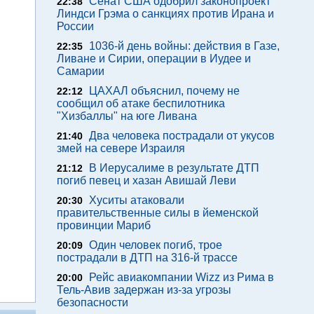
Сенат США одобрил законопроект
22:38
Линдси Грэма о санкциях против Ирана и
России
1036-й день войны: действия в Газе,
22:35
Ливане и Сирии, операции в Иудее и
Самарии
ЦАХАЛ объяснил, почему не
22:12
сообщил об атаке беспилотника
"Хизбаллы" на юге Ливана
Два человека пострадали от укусов
21:40
змей на севере Израиля
В Иерусалиме в результате ДТП
21:12
погиб певец и хазан Авишай Леви
Хуситы атаковали
20:30
правительственные силы в йеменской
провинции Мариб
Один человек погиб, трое
20:09
пострадали в ДТП на 316-й трассе
Рейс авиакомпании Wizz из Рима в
20:00
Тель-Авив задержан из-за угрозы
безопасности