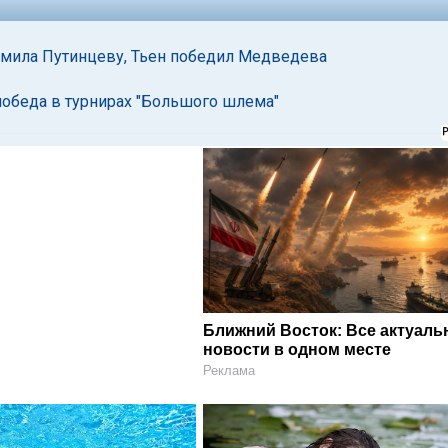
громила Путинцеву, Тьен победил Медведева
 победа в турнирах "Большого шлема"
Ближний Восток: Все актуал
новости в одном месте
Реклама