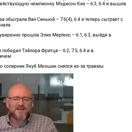
ействующую чемпионку Мэдисон Киз – 6:3, 6:4 и вышла
.
 обыграла Ван Синьюй – 7:6(4), 6:4 и теперь сыграет с
нала.
веренно прошла Элиз Мертенс – 6:1, 6:3, выйдя в
победил Тэйлора Фритца – 6:2, 7:5, 6:4 и в
ичем.
о соперник Якуб Меншик снялся из-за травмы.