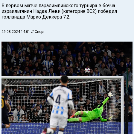
В первом матче паралимпийского турнира в бочча
израильтянин Надав Леви (категория ВС2) победил
голландца Марко Деккера 7:2.
29.08.2024 14:01
// Спорт