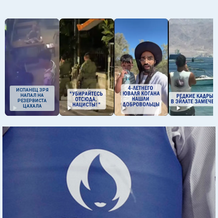
ИСПАНЕЦ ЗРЯ
НАПАЛ НА
РЕЗЕРВИСТА
ЦАХАЛА