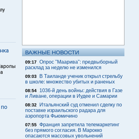
лу
янка
ВАЖНЫЕ НОВОСТИ
Опрос "Mаарива": предвыборный
09:17
Европы
расклад за неделю не изменился
на
В Таиланде ученик открыл стрельбу
09:03
в школе: множество убитых и раненых
1036-й день войны: действия в Газе
08:54
и Ливане, операции в Иудее и Самарии
Итальянский суд отменил сделку по
08:32
 по
поставке израильского радара для
аэропорта Фьюмичино
Франция запретила телемаркетинг
07:55
без прямого согласия. В Марокко
опасаются массовых увольнений