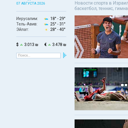
Новости спорта в Израил
07 АВГУСТА 2026
баскетбол, теннис, гимн
Иерусалим:
18° -
29°
Тель-Авив:
25° -
31°
Эйлат:
28° -
40°
$
3.013 ₪
€
3.478 ₪