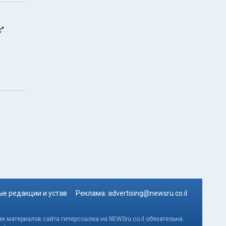
"
е редакции и устав
Реклама:
advertising@newsru.co.il
и материалов сайта гиперссылка на NEWSru.co.il обязательна.