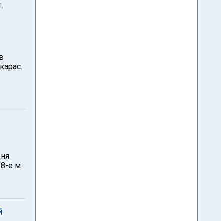
,
в
карас.
дня
28-е м
й