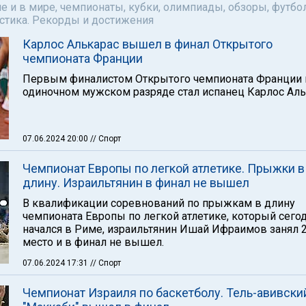
е и в мире, чемпионаты, кубки, олимпиады, обзоры, футбол
астика. Рекорды и достижения
Карлос Алькарас вышел в финал Открытого
чемпионата Франции
Первым финалистом Открытого чемпионата Франции 
одиночном мужском разряде стал испанец Карлос Аль
07.06.2024 20:00
// Спорт
Чемпионат Европы по легкой атлетике. Прыжки в
длину. Израильтянин в финал не вышел
В квалификации соревнований по прыжкам в длину
чемпионата Европы по легкой атлетике, который сего
начался в Риме, израильтянин Ишай Ифраимов занял 
место и в финал не вышел.
07.06.2024 17:31
// Спорт
Чемпионат Израиля по баскетболу. Тель-авивски