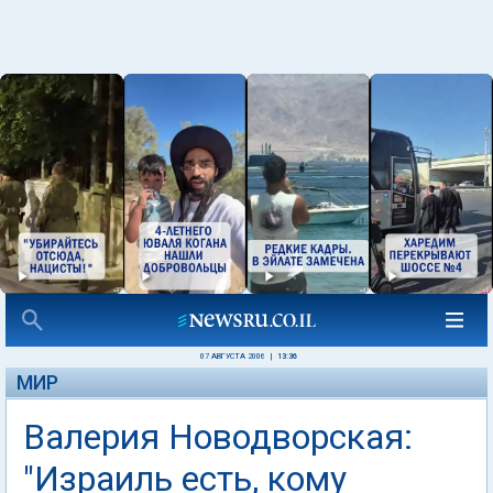
07 АВГУСТА 2006
|
13:36
МИР
Валерия Новодворская:
"Израиль есть, кому