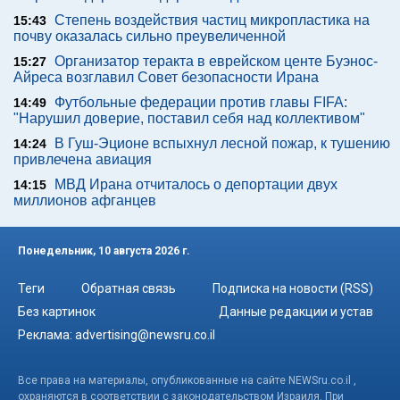
Степень воздействия частиц микропластика на
15:43
почву оказалась сильно преувеличенной
Организатор теракта в еврейском центе Буэнос-
15:27
Айреса возглавил Совет безопасности Ирана
Футбольные федерации против главы FIFA:
14:49
"Нарушил доверие, поставил себя над коллективом"
В Гуш-Эционе вспыхнул лесной пожар, к тушению
14:24
привлечена авиация
МВД Ирана отчиталось о депортации двух
14:15
миллионов афганцев
Понедельник, 10 августа 2026 г.
Теги
Обратная связь
Подписка на новости (RSS)
Без картинок
Данные редакции и устав
Реклама:
advertising@newsru.co.il
Все права на материалы, опубликованные на сайте NEWSru.co.il ,
охраняются в соответствии с законодательством Израиля. При