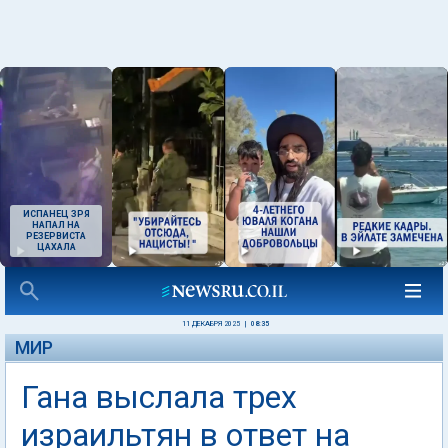
ИСПАНЕЦ ЗРЯ
НАПАЛ НА
РЕЗЕРВИСТА
ЦАХАЛА
11 ДЕКАБРЯ 2025
|
08:35
МИР
Гана выслала трех
израильтян в ответ на