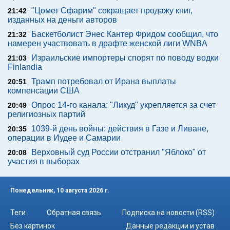
"Цомет Сфарим" сокращает продажу книг,
21:42
изданных на деньги авторов
Баскетболист Энес Кантер Фридом сообщил, что
21:32
намерен участвовать в драфте женской лиги WNBA
Израильские импортеры спорят по поводу водки
21:03
Finlandia
Трамп потребовал от Ирана выплаты
20:51
компенсации США
Опрос 14-го канала: "Ликуд" укрепляется за счет
20:49
религиозных партий
1039-й день войны: действия в Газе и Ливане,
20:35
операции в Иудее и Самарии
Верховный суд России отстранил "Яблоко" от
20:08
участия в выборах
Понедельник, 10 августа 2026 г.
Теги
Обратная связь
Подписка на новости (RSS)
Без картинок
Данные редакции и устав