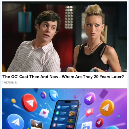
'The OC' Cast Then And Now - Where Are They 20 Years Later?
Реклама