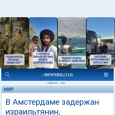
13 МАЯ 2026
|
19:02
МИР
В Амстердаме задержан
израильтянин,