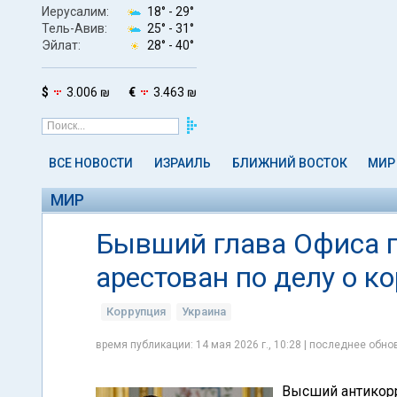
Иерусалим:
18° -
29°
Тель-Авив:
25° -
31°
Эйлат:
28° -
40°
$
3.006 ₪
€
3.463 ₪
ВСЕ НОВОСТИ
ИЗРАИЛЬ
БЛИЖНИЙ ВОСТОК
МИР
МИР
Бывший глава Офиса 
арестован по делу о к
Коррупция
Украина
время публикации: 14 мая 2026 г., 10:28 | последнее обнов
Высший антикорр