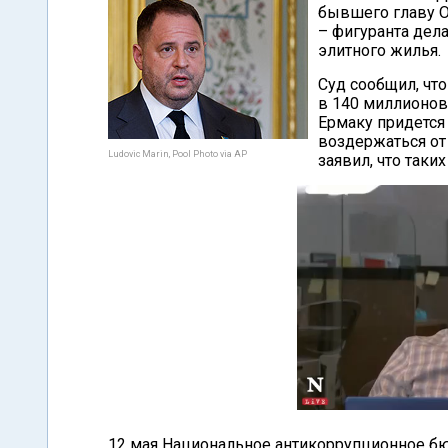
бывшего главу О
– фигуранта дел
элитного жилья.
Суд сообщил, чт
в 140 миллионов 
Ермаку придется 
воздержаться от
Ludovic Marin, Pool Photo via AP
заявил, что таки
12 мая Национальное антикоррупционное б