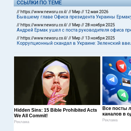
ССЫЛКИ ПО ТЕМЕ
//
https://www.newsru.co.il/
//
Мир
//
12 мая 2026
Бывшему главе Офиса президента Украины Ермаку
//
https://www.newsru.co.il/
//
Мир
//
28 ноября 2025
Андрей Ермак ушел с поста руководителя офиса п
//
https://www.newsru.co.il/
//
Мир
//
13 ноября 2025
Коррупционный скандал в Украине: Зеленский вве
Все посты 
Hidden Sins: 15 Bible Prohibited Acts
каналов в о
We All Commit!
Реклама
Реклама