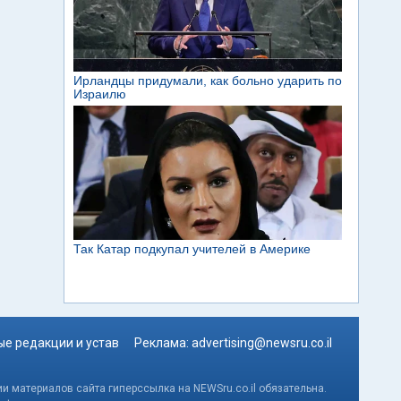
е редакции и устав
Реклама:
advertising@newsru.co.il
и материалов сайта гиперссылка на NEWSru.co.il обязательна.