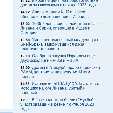
Мировые цены на продовольствие
14:32
достигли максимума с начала 2023 года
Авиакомпании KLM и United
14:12
объявили о возвращении в Израиль
1036-й день войны: действия в Газе,
13:02
Ливане и Сирии, операции в Иудее и
Самарии
Умер шестимесячный младенец из
12:58
Бней-Брака, задохнувшийся из-за
пластикового пакета
Одобрена закупка Израилем еще
12:10
двух эскадрилий F-35I и F-15IA
Драмы в "Ликуде", арабо-еврейский
12:00
РААМ, центристы на распутье. Итоги
недели
Источники: БПЛА ЦАХАЛа атаковал
11:55
мотоцикл на юге Ливана, убитый и
раненый
В Газе задержан боевик "Нухбы",
11:29
участвовавший в резне 7 октября 2023
года