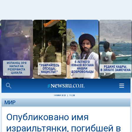
ИСПАНЕЦ ЗРЯ
НАПАЛ НА
РЕЗЕРВИСТА
ЦАХАЛА
14 МАЯ 2026
|
11:28
МИР
Опубликовано имя
израильтянки, погибшей в