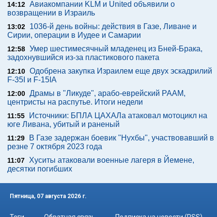
Авиакомпании KLM и United объявили о
14:12
возвращении в Израиль
1036-й день войны: действия в Газе, Ливане и
13:02
Сирии, операции в Иудее и Самарии
Умер шестимесячный младенец из Бней-Брака,
12:58
задохнувшийся из-за пластикового пакета
Одобрена закупка Израилем еще двух эскадрилий
12:10
F-35I и F-15IA
Драмы в "Ликуде", арабо-еврейский РААМ,
12:00
центристы на распутье. Итоги недели
Источники: БПЛА ЦАХАЛа атаковал мотоцикл на
11:55
юге Ливана, убитый и раненый
В Газе задержан боевик "Нухбы", участвовавший в
11:29
резне 7 октября 2023 года
Хуситы атаковали военные лагеря в Йемене,
11:07
десятки погибших
Пятница, 07 августа 2026 г.
Теги
Обратная связь
Подписка на новости (RSS)