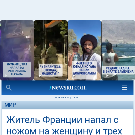
ИСПАНЕЦ ЗРЯ
НАПАЛ НА
РЕЗЕРВИСТА
ЦАХАЛА
19 ИЮЛЯ 2016
|
13:35
МИР
Житель Франции напал с
ножом на женщину и трех