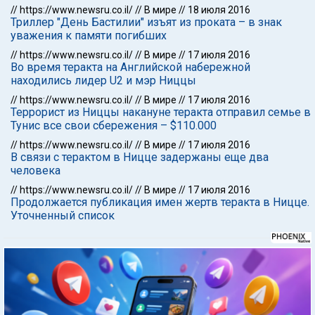
//
https://www.newsru.co.il/
//
В мире
//
18 июля 2016
Триллер "День Бастилии" изъят из проката – в знак
уважения к памяти погибших
//
https://www.newsru.co.il/
//
В мире
//
17 июля 2016
Во время теракта на Английской набережной
находились лидер U2 и мэр Ниццы
//
https://www.newsru.co.il/
//
В мире
//
17 июля 2016
Террорист из Ниццы накануне теракта отправил семье в
Тунис все свои сбережения – $110.000
//
https://www.newsru.co.il/
//
В мире
//
17 июля 2016
В связи с терактом в Ницце задержаны еще два
человека
//
https://www.newsru.co.il/
//
В мире
//
17 июля 2016
Продолжается публикация имен жертв теракта в Ницце.
Уточненный список