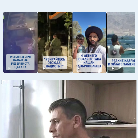
ИСПАНЕЦ ЗРЯ
НАПАЛ НА
РЕЗЕРВИСТА
ЦАХАЛА