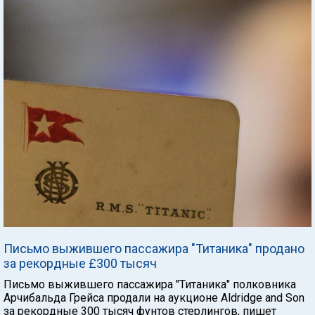
Письмо выжившего пассажира "Титаника" продано
за рекордные £300 тысяч
Письмо выжившего пассажира "Титаника" полковника
Арчибальда Грейса продали на аукционе Aldridge and Son
за рекордные 300 тысяч фунтов стерлингов, пишет