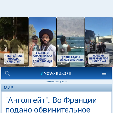
29 МАРТА 2007
|
12:18
МИР
"Анголгейт". Во Франции
подано обвинительное