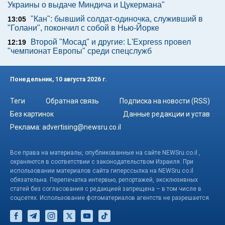
Украины о выдаче Миндича и Цукермана"
"Кан": бывший солдат-одиночка, служивший в
13:05
"Голани", покончил с собой в Нью-Йорке
Второй "Мосад" и другие: L'Express провел
12:19
"чемпионат Европы" среди спецслужб
Понедельник, 10 августа 2026 г.
Теги
Обратная связь
Подписка на новости (RSS)
Без картинок
Данные редакции и устав
Реклама:
advertising@newsru.co.il
Все права на материалы, опубликованные на сайте NEWSru.co.il ,
охраняются в соответствии с законодательством Израиля. При
использовании материалов сайта гиперссылка на NEWSru.co.il
обязательна. Перепечатка интервью, репортажей, эксклюзивных
статей без согласования с редакцией запрещена – в том числе в
соцсетях. Использование фотоматериалов агентств не разрешается.