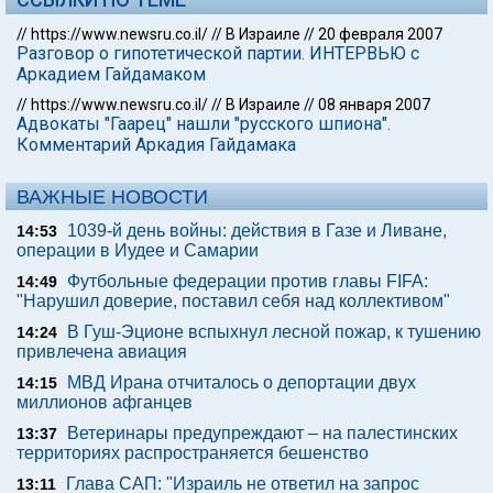
//
https://www.newsru.co.il/
//
В Израиле
//
20 февраля 2007
Разговор о гипотетической партии. ИНТЕРВЬЮ с
Аркадием Гайдамаком
//
https://www.newsru.co.il/
//
В Израиле
//
08 января 2007
Адвокаты "Гаарец" нашли "русского шпиона".
Комментарий Аркадия Гайдамака
ВАЖНЫЕ НОВОСТИ
1039-й день войны: действия в Газе и Ливане,
14:53
операции в Иудее и Самарии
Футбольные федерации против главы FIFA:
14:49
"Нарушил доверие, поставил себя над коллективом"
В Гуш-Эционе вспыхнул лесной пожар, к тушению
14:24
привлечена авиация
МВД Ирана отчиталось о депортации двух
14:15
миллионов афганцев
Ветеринары предупреждают – на палестинских
13:37
территориях распространяется бешенство
Глава САП: "Израиль не ответил на запрос
13:11