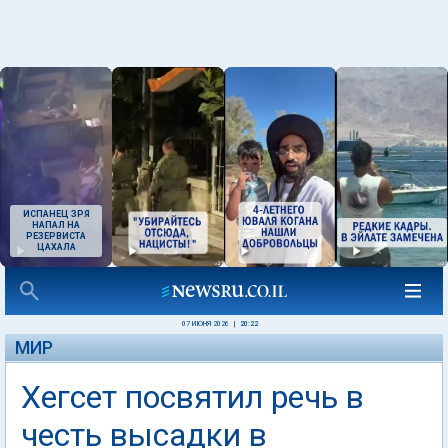
ИСПАНЕЦ ЗРЯ
НАПАЛ НА
РЕЗЕРВИСТА
ЦАХАЛА
07 ИЮНЯ 2026
|
20:22
МИР
Хегсет посвятил речь в
честь высадки в